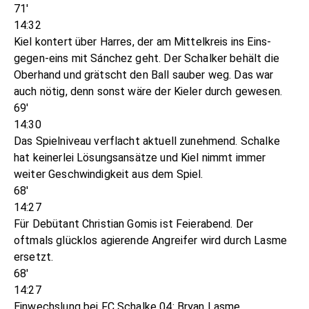
71'
14:32
Kiel kontert über Harres, der am Mittelkreis ins Eins-
gegen-eins mit Sánchez geht. Der Schalker behält die
Oberhand und grätscht den Ball sauber weg. Das war
auch nötig, denn sonst wäre der Kieler durch gewesen.
69'
14:30
Das Spielniveau verflacht aktuell zunehmend. Schalke
hat keinerlei Lösungsansätze und Kiel nimmt immer
weiter Geschwindigkeit aus dem Spiel.
68'
14:27
Für Debütant Christian Gomis ist Feierabend. Der
oftmals glücklos agierende Angreifer wird durch Lasme
ersetzt.
68'
14:27
Einwechslung bei FC Schalke 04: Bryan Lasme