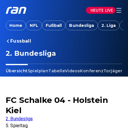
HEUTE LIVE
Home
NFL
Fußball
Bundesliga
2. Liga
T
Fussball
2. Bundesliga
Übersicht
Spielplan
Tabelle
Videos
Konferenz
Torjäger
Ta
FC Schalke 04 - Holstein
Kiel
2. Bundesliga
5. Spieltag