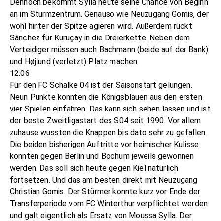
Dennoch bekommt Sylla heute seine Chance von Beginn
an im Sturmzentrum. Genauso wie Neuzugang Gomis, der
wohl hinter der Spitze agieren wird. Außerdem rückt
Sánchez für Kuruçay in die Dreierkette. Neben dem
Verteidiger müssen auch Bachmann (beide auf der Bank)
und Højlund (verletzt) Platz machen.
12:06
Für den FC Schalke 04 ist der Saisonstart gelungen.
Neun Punkte konnten die Königsblauen aus den ersten
vier Spielen einfahren. Das kann sich sehen lassen und ist
der beste Zweitligastart des S04 seit 1990. Vor allem
zuhause wussten die Knappen bis dato sehr zu gefallen.
Die beiden bisherigen Auftritte vor heimischer Kulisse
konnten gegen Berlin und Bochum jeweils gewonnen
werden. Das soll sich heute gegen Kiel natürlich
fortsetzen. Und das am besten direkt mit Neuzugang
Christian Gomis. Der Stürmer konnte kurz vor Ende der
Transferperiode vom FC Winterthur verpflichtet werden
und galt eigentlich als Ersatz von Moussa Sylla. Der