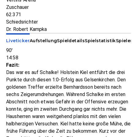
Zuschauer
62.371
Schiedsrichter
Dr. Robert Kampka
Liveticker
Aufstellung
Spieldetails
Spielstatistik
Spieler-S
90'
14:58
Fazit:
Das war es auf Schalke! Holstein Kiel entführt die drei
Punkte durch diesen 1:0-Erfolg aus Gelsenkirchen. Den
goldenen Treffer erzielte Bernhardsson bereits nach
sechs Zeigerumdrehungen. Während Schalke im ersten
Abschnitt noch etwas Gefahr in der Offensive erzeugen
konnte, ging im zweiten Durchgang gar nichts mehr. Die
Hausherren waren weitgehend planlos mit den vielen
halbherzigen Versuchen. Kiel hatte keine große Mühe, die
frühe Führung über die Zeit zu bekommen. Kurz vor der