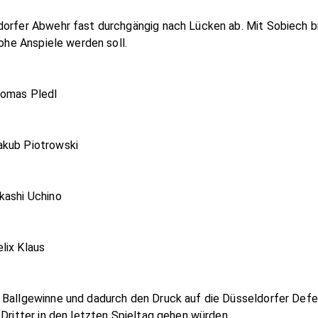
dorfer Abwehr fast durchgängig nach Lücken ab. Mit Sobiech b
hohe Anspiele werden soll.
homas Pledl
akub Piotrowski
kashi Uchino
lix Klaus
n Ballgewinne und dadurch den Druck auf die Düsseldorfer Def
 Dritter in den letzten Spieltag gehen würden.