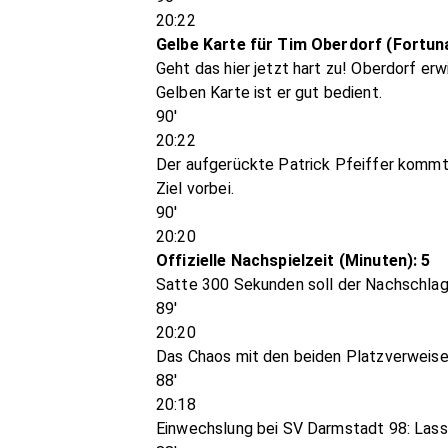
20:22
Gelbe Karte für Tim Oberdorf (Fortun
Geht das hier jetzt hart zu! Oberdorf er
Gelben Karte ist er gut bedient.
90'
20:22
Der aufgerückte Patrick Pfeiffer kommt
Ziel vorbei.
90'
20:20
Offizielle Nachspielzeit (Minuten): 5
Satte 300 Sekunden soll der Nachschlag 
89'
20:20
Das Chaos mit den beiden Platzverweise
88'
20:18
Einwechslung bei SV Darmstadt 98: Las