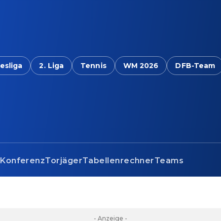
esliga
2. Liga
Tennis
WM 2026
DFB-Team
s
Konferenz
Torjäger
Tabellenrechner
Teams
- Anzeige -