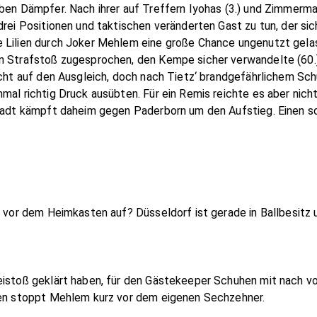
rben Dämpfer. Nach ihrer auf Treffern Iyohas (3.) und Zimmerm
drei Positionen und taktischen veränderten Gast zu tun, der sic
 Lilien durch Joker Mehlem eine große Chance ungenutzt gelas
en Strafstoß zugesprochen, den Kempe sicher verwandelte (60.
acht auf den Ausgleich, doch nach Tietz‘ brandgefährlichem Schu
mal richtig Druck ausübten. Für ein Remis reichte es aber nich
mstadt kämpft daheim gegen Paderborn um den Aufstieg. Einen 
h vor dem Heimkasten auf? Düsseldorf ist gerade in Ballbesitz 
istoß geklärt haben, für den Gästekeeper Schuhen mit nach vor
esen stoppt Mehlem kurz vor dem eigenen Sechzehner.