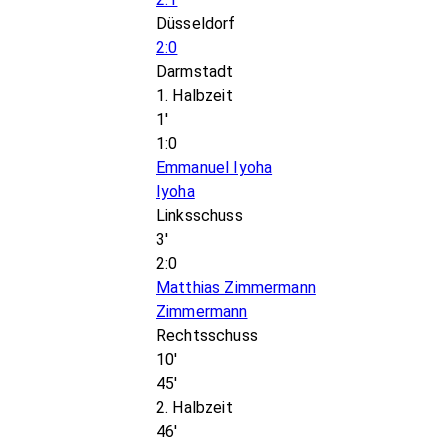
Düsseldorf
2:0
Darmstadt
1. Halbzeit
1'
1:0
Emmanuel Iyoha
Iyoha
Linksschuss
3'
2:0
Matthias Zimmermann
Zimmermann
Rechtsschuss
10'
45'
2. Halbzeit
46'