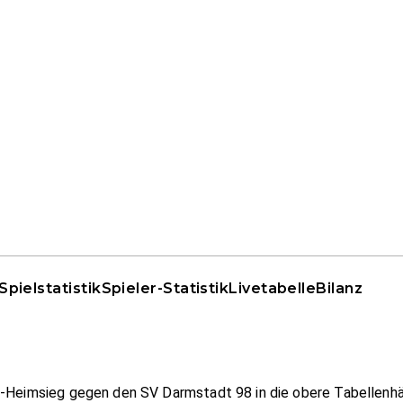
Spielstatistik
Spieler-Statistik
Livetabelle
Bilanz
1-Heimsieg gegen den SV Darmstadt 98 in die obere Tabellenhä