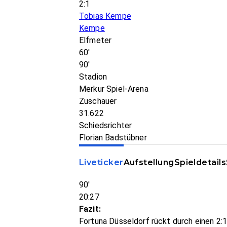
2:1
Tobias Kempe
Kempe
Elfmeter
60'
90'
Stadion
Merkur Spiel-Arena
Zuschauer
31.622
Schiedsrichter
Florian Badstübner
Liveticker
Aufstellung
Spieldetails
90'
20:27
Fazit:
Fortuna Düsseldorf rückt durch einen 2: