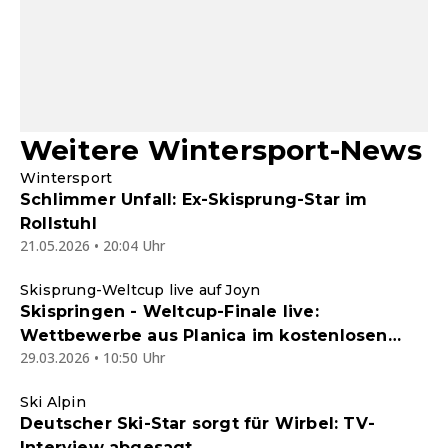
Weitere Wintersport-News
Wintersport
Schlimmer Unfall: Ex-Skisprung-Star im
Rollstuhl
21.05.2026 • 20:04 Uhr
Skisprung-Weltcup live auf Joyn
Skispringen - Weltcup-Finale live:
Wettbewerbe aus Planica im kostenlosen
29.03.2026 • 10:50 Uhr
Joyn-Livestream
Ski Alpin
Deutscher Ski-Star sorgt für Wirbel: TV-
Interview abgesagt