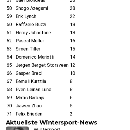
57
Gael Blondeau
28
58
Shogo Azegami
28
59
Erik Lynch
22
60
Raffaele Buzzi
18
61
Henry Johnstone
18
62
Pascal Müller
16
63
Simen Tiller
15
64
Domenico Mariotti
14
65
Jørgen Berget Storsveen
12
66
Gasper Brecl
10
67
Eemeli Kurttila
8
68
Even Leinan Lund
8
69
Matic Garbajs
6
70
Jiawen Zhao
5
71
Felix Brieden
2
Aktuellste Wintersport-News
Wintersport