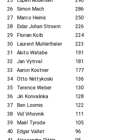
25
Espen Andersen
290
26
Simon Mach
286
27
Marco Heinis
250
28
Eidar Johan Stroem
226
29
Florian Kolb
224
30
Laurent Muhlethaler
223
31
Akito Watabe
191
32
Jan Vytrval
181
33
Aaron Kostner
177
34
Otto Niittykoski
136
35
Terence Weber
130
36
Jiri Konvalinka
128
37
Ben Loomis
122
38
Vid Vrhovnik
111
39
Maël Tyrode
105
40
Edgar Vallet
96