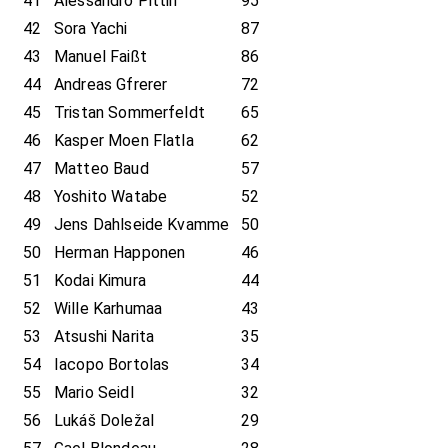
41
Alessandro Pittin
95
42
Sora Yachi
87
43
Manuel Faißt
86
44
Andreas Gfrerer
72
45
Tristan Sommerfeldt
65
46
Kasper Moen Flatla
62
47
Matteo Baud
57
48
Yoshito Watabe
52
49
Jens Dahlseide Kvamme
50
50
Herman Happonen
46
51
Kodai Kimura
44
52
Wille Karhumaa
43
53
Atsushi Narita
35
54
Iacopo Bortolas
34
55
Mario Seidl
32
56
Lukáš Doležal
29