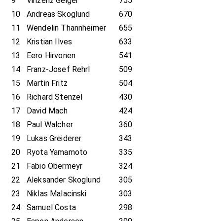
9
Vinzenz Geiger
755
10
Andreas Skoglund
670
11
Wendelin Thannheimer
655
12
Kristian Ilves
633
13
Eero Hirvonen
541
14
Franz-Josef Rehrl
509
15
Martin Fritz
504
16
Richard Stenzel
430
17
David Mach
424
18
Paul Walcher
360
19
Lukas Greiderer
343
20
Ryota Yamamoto
335
21
Fabio Obermeyr
324
22
Aleksander Skoglund
305
23
Niklas Malacinski
303
24
Samuel Costa
298