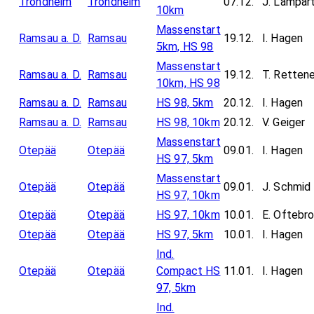
Trondheim
Trondheim
07.12.
J. Lampar
10km
Massenstart
Ramsau a. D.
Ramsau
19.12.
I. Hagen
5km, HS 98
Massenstart
Ramsau a. D.
Ramsau
19.12.
T. Retten
10km, HS 98
Ramsau a. D.
Ramsau
HS 98, 5km
20.12.
I. Hagen
Ramsau a. D.
Ramsau
HS 98, 10km
20.12.
V. Geiger
Massenstart
Otepää
Otepää
09.01.
I. Hagen
HS 97, 5km
Massenstart
Otepää
Otepää
09.01.
J. Schmid
HS 97, 10km
Otepää
Otepää
HS 97, 10km
10.01.
E. Oftebr
Otepää
Otepää
HS 97, 5km
10.01.
I. Hagen
Ind.
Otepää
Otepää
Compact HS
11.01.
I. Hagen
97, 5km
Ind.