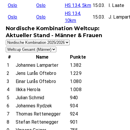
Oslo
Oslo
HS 134, 5km
15.03.
I. Laate
HS 134,
Oslo
Oslo
15.03.
J. Lampar
10km
Nordische Kombination Weltcup:
Aktueller Stand - Männer & Frauen
#
Name
Punkte
1
Johannes Lamparter
1.382
2
Jens Lurås Oftebro
1.229
3
Einar Lurås Oftebro
1.080
4
Ilkka Herola
1.008
5
Julian Schmid
940
6
Johannes Rydzek
934
7
Thomas Rettenegger
924
8
Stefan Rettenegger
901