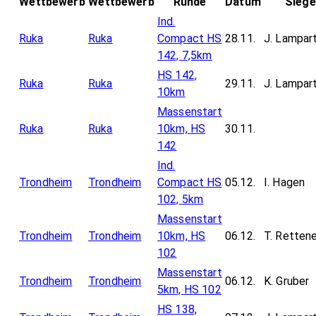
Wettbewerb
Wettbewerb
Runde
Datum
Siege
Ind.
Ruka
Ruka
Compact HS
28.11.
J. Lampar
142, 7,5km
HS 142,
Ruka
Ruka
29.11.
J. Lampar
10km
Massenstart
Ruka
Ruka
10km, HS
30.11.
142
Ind.
Trondheim
Trondheim
Compact HS
05.12.
I. Hagen
102, 5km
Massenstart
Trondheim
Trondheim
10km, HS
06.12.
T. Retten
102
Massenstart
Trondheim
Trondheim
06.12.
K. Gruber
5km, HS 102
HS 138,