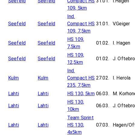
Seefeld
Seefeld
Compact HS
31.01.
I.Hagen
109, 5km
Ind.
Seefeld
Seefeld
Compact HS
31.01.
V.Geiger
109, 7,5km
HS 109,
Seefeld
Seefeld
01.02.
I. Hagen
7,5km
HS 109,
Seefeld
Seefeld
01.02.
J. Oftebr
12,5km
Ind.
Kulm
Kulm
Compact HS
27.02.
I. Herola
235, 7,5km
Lahti
Lahti
HS 130, 5km
06.03.
M. Korhon
HS 130,
Lahti
Lahti
06.03.
J. Oftebr
10km
Team Sprint
Lahti
Lahti
HS 130,
07.03.
Hagen/Of
4x5km