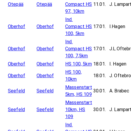
Otepää
Otepää
Compact HS
11.01.
J. Lampar
97, 10km
Ind.
Oberhof
Oberhof
Compact HS
17.01.
I.Hagen
100, 5km
Ind.
Oberhof
Oberhof
Compact HS
17.01.
J.L.Ofteb
100, 7,5km
Oberhof
Oberhof
HS 100, 5km
18.01.
I. Hagen
HS 100,
Oberhof
Oberhof
18.01.
J. Oftebr
10km
Massenstart
Seefeld
Seefeld
30.01.
A. Brabec
5km, HS 109
Massenstart
Seefeld
Seefeld
10km, HS
30.01.
J. Lampar
109
Ind.