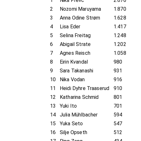
1
Nika Prevc
2.676
2
Nozomi Maruyama
1.870
3
Anna Odine Strøm
1.628
4
Lisa Eder
1.417
5
Selina Freitag
1.248
6
Abigail Strate
1.202
7
Agnes Reisch
1.058
8
Eirin Kvandal
980
9
Sara Takanashi
931
10
Nika Vodan
916
11
Heidi Dyhre Traaserud
910
12
Katharina Schmid
801
13
Yuki Ito
701
14
Julia Mühlbacher
594
15
Yuka Seto
547
16
Silje Opseth
512