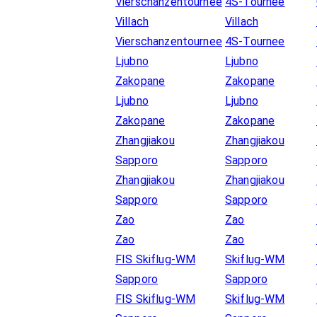
Vierschanzentournee
4S-Tournee
Villach
Villach
Vierschanzentournee
4S-Tournee
Ljubno
Ljubno
Zakopane
Zakopane
Ljubno
Ljubno
Zakopane
Zakopane
Zhangjiakou
Zhangjiakou
Sapporo
Sapporo
Zhangjiakou
Zhangjiakou
Sapporo
Sapporo
Zao
Zao
Zao
Zao
FIS Skiflug-WM
Skiflug-WM
Sapporo
Sapporo
FIS Skiflug-WM
Skiflug-WM