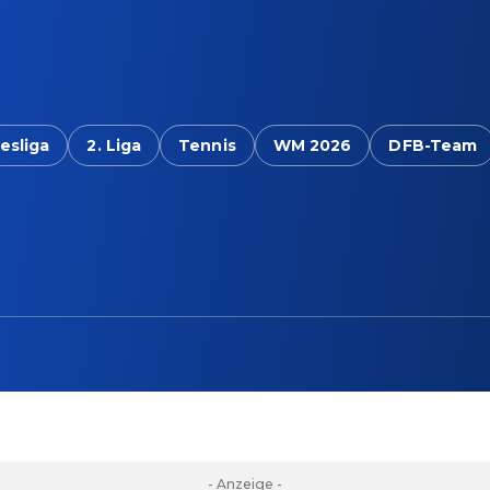
esliga
2. Liga
Tennis
WM 2026
DFB-Team
- Anzeige -