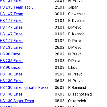
HS 137 Einzel
25.01.
N. Prevc
HS 235 Team Tag 3
25.01.
Japan
HS 147 Team
30.01.
Slowenien
HS 147 Einzel
31.01.
E. Kvandal
HS 147 Einzel
31.01.
D.Prevc
HS 147 Einzel
01.02.
E. Kvandal
HS 147 Einzel
01.02.
D. Prevc
HS 235 Einzel
28.02.
D.Prevc
HS 90 Einzel
28.02.
N.Prevc
HS 235 Einzel
01.03.
D.Prevc
HS 90 Einzel
01.03.
L.Eder
HS 130 Einzel
05.03.
N. Prevc
HS 130 Einzel
06.03.
N. Prevc
HS 130 Einzel (Ersatz: Ruka)
06.03.
P. Raimund
HS 130 Einzel
07.03.
D. Tschofenig
HS 130 Super Team
08.03.
Österreich