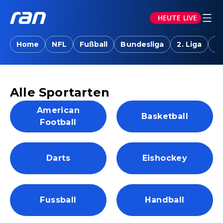
HEUTE LIVE
Home
NFL
Fußball
Bundesliga
2. Liga
T
Alle Sportarten
American
Basketball
Football
Darts
Eishockey
Fussball
Handball