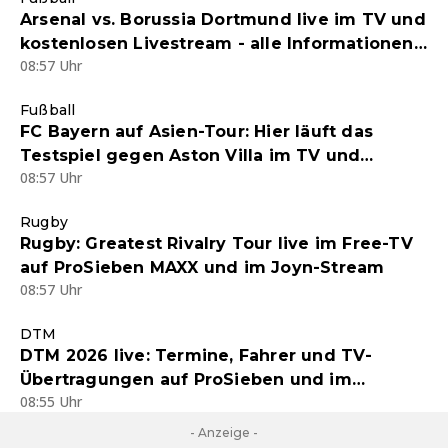
Arsenal vs. Borussia Dortmund live im TV und
kostenlosen Livestream - alle Informationen
08:57 Uhr
zum Testspiel-Duell
Fußball
FC Bayern auf Asien-Tour: Hier läuft das
Testspiel gegen Aston Villa im TV und
08:57 Uhr
Stream
Rugby
Rugby: Greatest Rivalry Tour live im Free-TV
auf ProSieben MAXX und im Joyn-Stream
08:57 Uhr
DTM
DTM 2026 live: Termine, Fahrer und TV-
Übertragungen auf ProSieben und im
08:55 Uhr
kostenlosen Joyn-Livestream
- Anzeige -