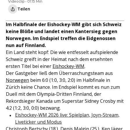
Videoclip • 01:15 Min
Teilen
Im Halbfinale der Eishockey-WM gibt sich Schweiz
keine Blöße und landet einen Kantersieg gegen
Norwegen. Im Endspiel treffen die Eidgenossen
nun auf Finnland.
Ein Land steht kopf: Die wie entfesselt aufspielende
Schweiz greift in der Heimat nach dem ersehnten
ersten Titel bei einer
Eishockey-WM
.
Der Gastgeber ließ dem Überraschungsteam aus
Norwegen
beim 6:0 (1:0, 3:0, 2:0) im Halbfinale in
Zürich keine Chance. Im Endspiel kommt es nun zum
Duell mit dem Olympia-Dritten Finnland, der
Rekordsieger Kanada um Superstar Sidney Crosby mit
4:2 (1:2, 3:0, 0:0) bezwang.
Eishockey-WM 2026 live: Spielplan, Joyn-Stream,
Liveticker und Modus
Christoph Bertschy (18.), Denis Malgin (25.), Ken Jäger