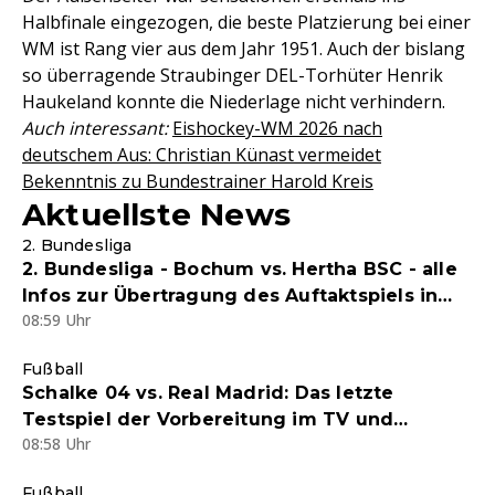
Halbfinale eingezogen, die beste Platzierung bei einer
WM ist Rang vier aus dem Jahr 1951. Auch der bislang
so überragende Straubinger DEL-Torhüter Henrik
Haukeland konnte die Niederlage nicht verhindern.
Auch interessant:
Eishockey-WM 2026 nach
deutschem Aus: Christian Künast vermeidet
Bekenntnis zu Bundestrainer Harold Kreis
Aktuellste News
2. Bundesliga
2. Bundesliga - Bochum vs. Hertha BSC - alle
Infos zur Übertragung des Auftaktspiels in
08:59 Uhr
Free-TV, im kostenlosen Joyn-Stream und
Liveticker
Fußball
Schalke 04 vs. Real Madrid: Das letzte
Testspiel der Vorbereitung im TV und
08:58 Uhr
Livestream - alle Infos zum Kracher-Duell
Fußball