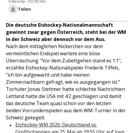
Videoclip • 03:38 Min
Teilen
Die deutsche Eishockey-Nationalmannschaft
gewinnt zwar gegen Österreich, steht bei der WM
in der Schweiz aber dennoch vor dem Aus.
Nach dem mittäglichen Nickerchen vor dem
vermeintlichen Endspiel wartete eine böse
Überraschung. "Vor dem Zubettgehen stand es 1:1",
erzählte Eishockey-Nationalspieler Frederik Tiffels,
"ich bin aufgewacht und habe meinen
Zimmernachbarn gefragt, wie es ausgegangen ist."
Torhüter Jonas Stettmer hatte schlechte Nachrichten:
Lettland hatte die USA mit 4:2 geschlagen und damit
das deutsche Team quasi schon vor den letzten
beiden Vorrundenspielen aus dem WM-Turnier in der
Schweiz gekegelt.
Eishockey-WM 2026: Deutschland vs.
Großbritannien am 25. Mai ab 19:55 Uhr auf Joyn