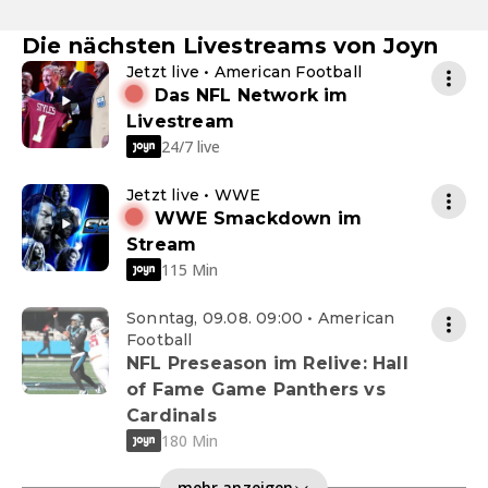
Die nächsten Livestreams von Joyn
Jetzt live • American Football
Das NFL Network im
Livestream
24/7 live
Jetzt live • WWE
WWE Smackdown im
Stream
115 Min
Sonntag, 09.08. 09:00 • American
Football
NFL Preseason im Relive: Hall
of Fame Game Panthers vs
Cardinals
180 Min
mehr anzeigen