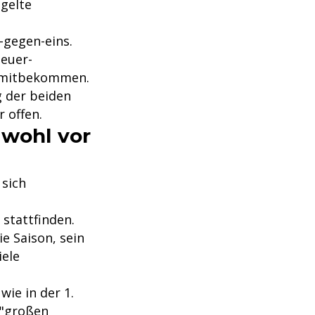
 gelte
-gegen-eins.
Neuer-
ts mitbekommen.
g der beiden
 offen.
 wohl vor
 sich
 stattfinden.
e Saison, sein
iele
wie in der 1.
 "großen