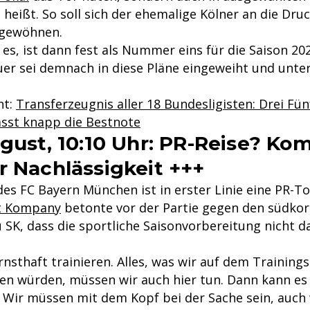
s heißt. So soll sich der ehemalige Kölner an die Dru
 gewöhnen.
 es, ist dann fest als Nummer eins für die Saison 20
uer sei demnach in diese Pläne eingeweiht und unte
nt:
Transferzeugnis aller 18 Bundesligisten: Drei Fün
sst knapp die Bestnote
ugust, 10:10 Uhr: PR-Reise? K
r Nachlässigkeit +++
des FC Bayern München ist in erster Linie eine PR-T
t Kompany
betonte vor der Partie gegen den südko
ju SK, dass die sportliche Saisonvorbereitung nicht d
nsthaft trainieren. Alles, was wir auf dem Trainings
 würden, müssen wir auch hier tun. Dann kann es 
Wir müssen mit dem Kopf bei der Sache sein, auch