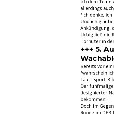
ich dem Team v
allerdings auch
"Ich denke, ich
Und ich glaube,
Ankündigung, d
Urbig ließ die 
Torhüter in der
+++ 5. A
Wachabl
Bereits vor ei
"wahrscheinlic
Laut "Sport Bil
Der fünfmalige
designierter Na
bekommen.
Doch im Gegensa
Runde im
DFB-