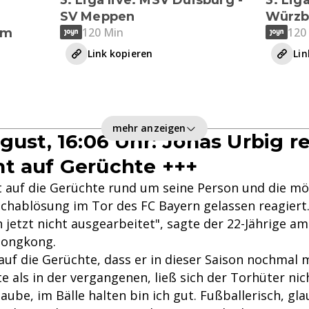
SV Meppen
Würzb
120 Min
120
im
Link kopieren
Lin
mehr anzeigen
gust, 16:06 Uhr: Jonas Urbig r
t auf Gerüchte +++
 auf die Gerüchte rund um seine Person und die mö
hablösung im Tor des FC Bayern gelassen reagiert. 
 jetzt nicht ausgearbeitet", sagte der 22-Jährige a
Hongkong.
uf die Gerüchte, dass er in dieser Saison nochmal m
als in der vergangenen, ließ sich der Torhüter nich
laube, im Bälle halten bin ich gut. Fußballerisch, gl