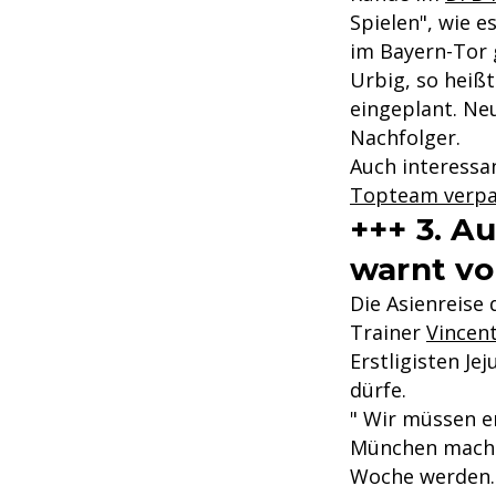
Spielen", wie e
im Bayern-Tor
Urbig, so heißt
eingeplant. Ne
Nachfolger.
Auch interessa
Topteam verpa
+++ 3. A
warnt vo
Die Asienreise 
Trainer
Vincen
Erstligisten Je
dürfe.
" Wir müssen er
München machen
Woche werden. 