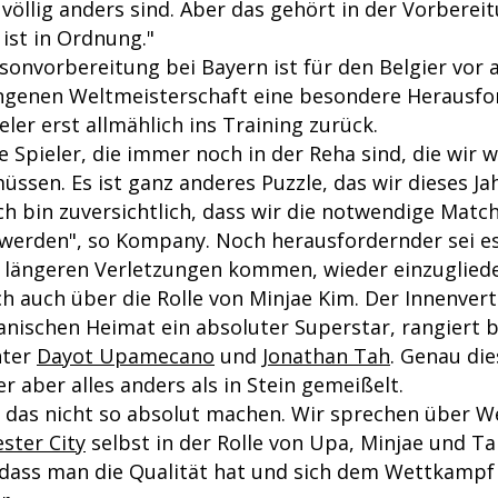
völlig anders sind. Aber das gehört in der Vorbere
ist in Ordnung."
isonvorbereitung bei Bayern ist für den Belgier vor
ngenen Weltmeisterschaft eine besondere Herausfo
eler erst allmählich ins Training zurück.
e Spieler, die immer noch in der Reha sind, die wir 
üssen. Es ist ganz anderes Puzzle, das wir dieses Ja
h bin zuversichtlich, dass wir die notwendige Matc
rden", so Kompany. Noch herausfordernder sei es
us längeren Verletzungen kommen, wieder einzuglied
 auch über die Rolle von Minjae Kim. Der Innenverte
anischen Heimat ein absoluter Superstar, rangiert 
nter
Dayot Upamecano
und
Jonathan Tah
. Genau di
er aber alles anders als in Stein gemeißelt.
s das nicht so absolut machen. Wir sprechen über W
ster City
selbst in der Rolle von Upa, Minjae und Ta
 dass man die Qualität hat und sich dem Wettkampf s