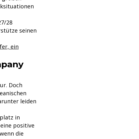
cksituationen
27/28
rstütze seinen
fer, ein
ompany
our. Doch
reanischen
arunter leiden
platz in
eine positive
 wenn die