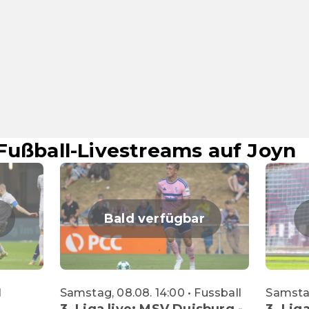
Fußball-Livestreams auf Joyn
Bald verfügbar
l
Samstag, 08.08. 14:00 • Fussball
Samstag
3. Liga live: MSV Duisburg -
3. Liga