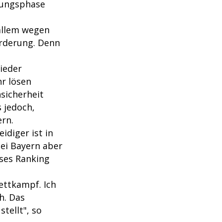
itungsphase
 allem wegen
rderung. Denn
wieder
hr lösen
hsicherheit
 jedoch,
ern.
idiger ist in
bei Bayern aber
eses Ranking
ettkampf. Ich
h. Das
tellt", so