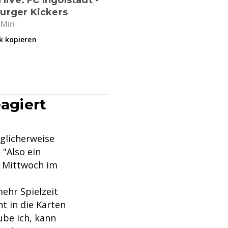
urger Kickers
 Min
k kopieren
eagiert
glicherweise
"Also ein
m Mittwoch im
ehr Spielzeit
t in die Karten
aube ich, kann