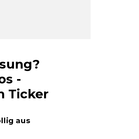
ösung?
os -
 Ticker
llig aus