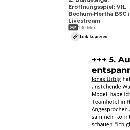
Eröffnungsspiel: VfL
Bochum-Hertha BSC 
Livestream
190 Min
Link kopieren
+++ 5. Au
entspann
Jonas Urbig
hat
anstehende Wac
Modell habe ich
Teamhotel in 
Angesprochen a
sammeln könnte 
schauen: "Ich g