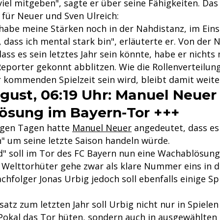
iel mitgeben", sagte er über seine Fähigkeiten. Das
 für Neuer und Sven Ulreich:
 habe meine Stärken noch in der Nahdistanz, im Eins
 dass ich mental stark bin", erläuterte er. Von der 
ass es sein letztes Jahr sein könnte, habe er nich
Reporter gekonnt abblitzen. Wie die Rollenverteilun
 kommenden Spielzeit sein wird, bleibt damit weiter
ugust, 06:19 Uhr: Manuel Neuer
ösung im Bayern-Tor +++
nigen Tagen hatte
Manuel Neuer
angedeutet, dass es
h" um seine letzte Saison handeln würde.
d" soll im Tor des FC Bayern nun eine Wachablösung
 Welttorhüter gehe zwar als klare Nummer eins in di
chfolger Jonas Urbig jedoch soll ebenfalls einige Sp
tz zum letzten Jahr soll Urbig nicht nur in Spielen 
Pokal
das Tor hüten, sondern auch in ausgewählten