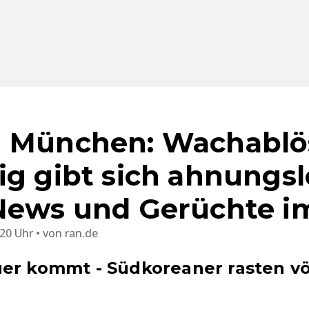
n München: Wachabl
ig gibt sich ahnungsl
News und Gerüchte im
:20 Uhr
von
ran.de
er kommt - Südkoreaner rasten vö