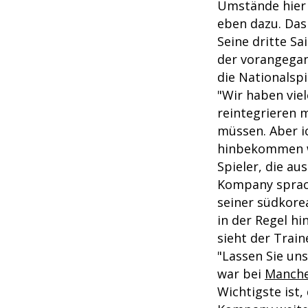
Umstände hier 
eben dazu. Das 
Seine dritte Sa
der vorangega
die Nationalspi
"Wir haben viel
reintegrieren m
müssen. Aber ic
hinbekommen we
Spieler, die a
Kompany sprach
seiner südkore
in der Regel hi
sieht der Train
"Lassen Sie un
war bei
Manche
Wichtigste ist,