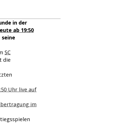
unde in der
eute ab 19:50
 seine
em
SC
st die
tzten
50 Uhr live auf
 Übertragung im
stiegsspielen