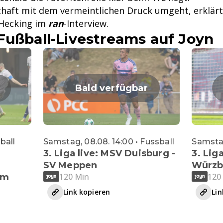
haft mit dem vermeintlichen Druck umgeht, erklär
 Hecking im
ran
-Interview.
Fußball-Livestreams auf Joyn
Bald verfügbar
sball
Samstag, 08.08. 14:00 • Fussball
Samstag
3. Liga live: MSV Duisburg -
3. Liga
SV Meppen
Würzb
120 Min
120
im
Link kopieren
Lin