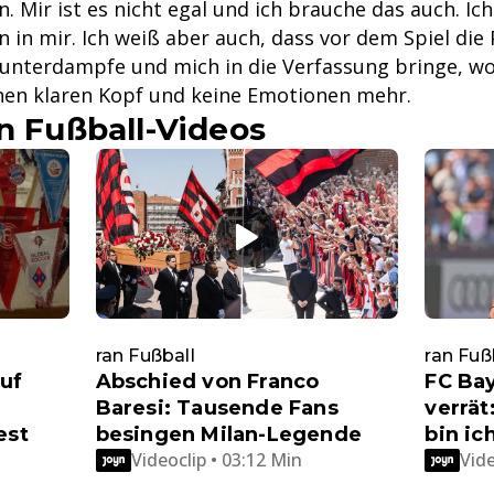
on. Mir ist es nicht egal und ich brauche das auch. Ic
in in mir. Ich weiß aber auch, dass vor dem Spiel d
runterdampfe und mich in die Verfassung bringe, wo 
nen klaren Kopf und keine Emotionen mehr.
n Fußball-Videos
ran Fußball
ran Fuß
auf
Abschied von Franco
FC Bay
Baresi: Tausende Fans
verrät
est
besingen Milan-Legende
bin ic
Videoclip • 03:12 Min
Vide