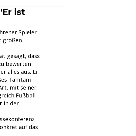
Er ist
hrener Spieler
it großen
at gesagt, dass
 zu bewerten
r alles aus. Er
großes Tamtam
rt, mit seiner
greich Fußball
r in der
essekonferenz
konkret auf das