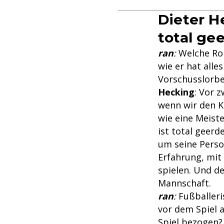
Dieter He
total ge
ran
:
Welche Rol
wie er hat all
Vorschusslorbee
Hecking
: Vor 
wenn wir den K
wie eine Meiste
ist total geerd
um seine Perso
Erfahrung, mit 
spielen. Und de
Mannschaft.
ran
:
Fußballeri
vor dem Spiel 
Spiel bezogen?