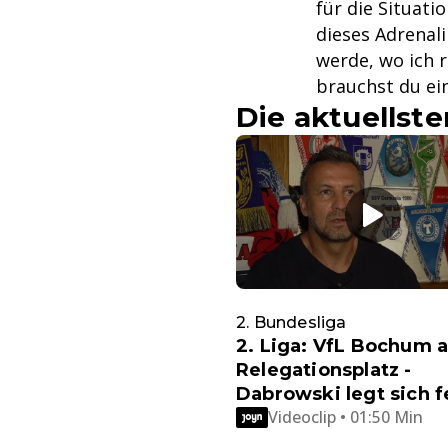
für die Situati
dieses Adrenal
werde, wo ich 
brauchst du ei
Die aktuellste
2. Bundesliga
2. Liga: VfL Bochum 
Relegationsplatz -
Dabrowski legt sich f
Videoclip • 01:50 Min