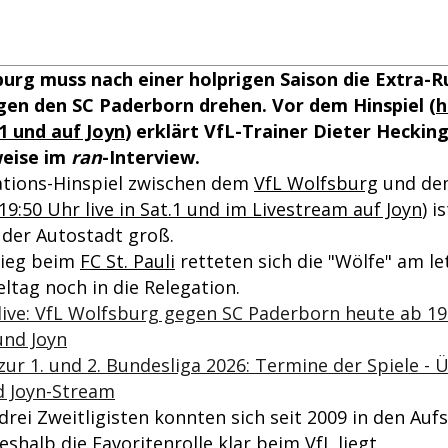
urg muss nach einer holprigen Saison die Extra-R
gen den SC Paderborn drehen. Vor dem Hinspiel (
h
.1 und auf Joyn
) erklärt VfL-Trainer Dieter Hecking
eise im
ran
-Interview.
tions-Hinspiel zwischen dem
VfL Wolfsburg
und d
19:50 Uhr live in Sat.1 und im Livestream auf Joyn
) i
der Autostadt groß.
Sieg beim
FC St. Pauli
retteten sich die "Wölfe" am le
ltag noch in die Relegation.
live: VfL Wolfsburg gegen SC Paderborn heute ab 19:
und Joyn
zur 1. und 2. Bundesliga 2026: Termine der Spiele -
d Joyn-Stream
rei Zweitligisten konnten sich seit 2009 in den Auf
shalb die Favoritenrolle klar beim VfL liegt.