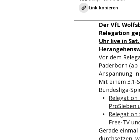
Link kopieren
Der VfL Wolfsb
Relegation ge
Uhr live in Sat
Herangehensw
Vor dem Relega
Paderborn
(
ab 
Anspannung in 
Mit einem 3:1-
Bundesliga-Spie
Relegation 
ProSieben 
Relegation 
Free-TV un
Gerade einmal d
durchsetzen, we