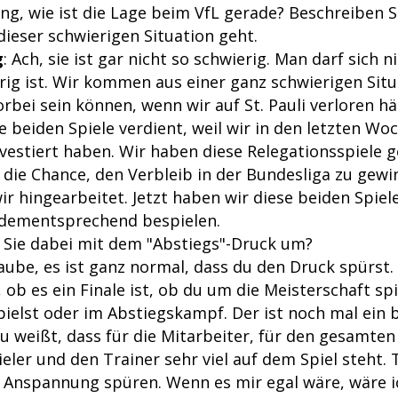
ng, wie ist die Lage beim VfL gerade? Beschreiben Si
ieser schwierigen Situation geht.
g
: Ach, sie ist gar nicht so schwierig. Man darf sich n
rig ist. Wir kommen aus einer ganz schwierigen Situ
orbei sein können, wenn wir auf St. Pauli verloren hä
 beiden Spiele verdient, weil wir in den letzten Wo
investiert haben. Wir haben diese Relegationsspiele
 die Chance, den Verbleib in der Bundesliga zu gewi
r hingearbeitet. Jetzt haben wir diese beiden Spiel
 dementsprechend bespielen.
Sie dabei mit dem "Abstiegs"-Druck um?
glaube, es ist ganz normal, dass du den Druck spürs
ob es ein Finale ist, ob du um die Meisterschaft spi
pielst oder im Abstiegskampf. Der ist noch mal ein 
du weißt, dass für die Mitarbeiter, für den gesamten
ieler und den Trainer sehr viel auf dem Spiel steht
 Anspannung spüren. Wenn es mir egal wäre, wäre i