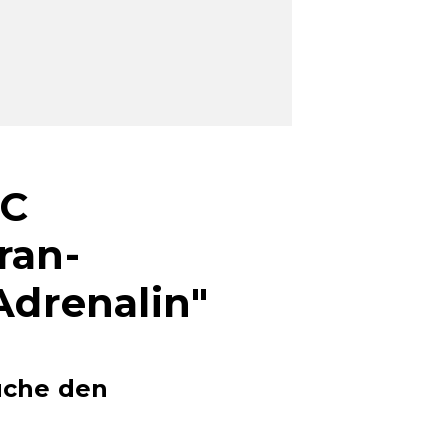
SC
ran-
Adrenalin"
auche den