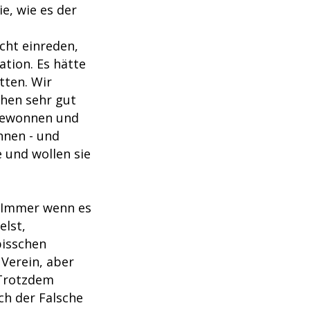
e, wie es der
icht einreden,
ation. Es hätte
tten. Wir
chen sehr gut
 gewonnen und
nnen - und
e und wollen sie
t. Immer wenn es
elst,
bisschen
 Verein, aber
. Trotzdem
ch der Falsche