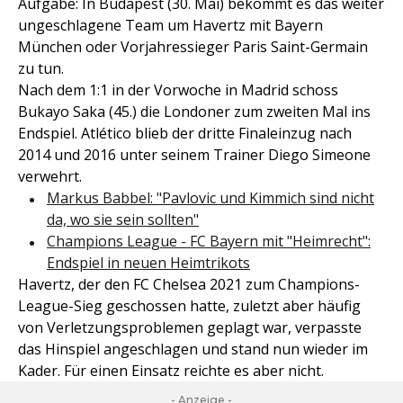
Aufgabe: In Budapest (30. Mai) bekommt es das weiter
ungeschlagene Team um Havertz mit Bayern
München oder Vorjahressieger Paris Saint-Germain
zu tun.
Nach dem 1:1 in der Vorwoche in Madrid schoss
Bukayo Saka (45.) die Londoner zum zweiten Mal ins
Endspiel. Atlético blieb der dritte Finaleinzug nach
2014 und 2016 unter seinem Trainer Diego Simeone
verwehrt.
Markus Babbel: "Pavlovic und Kimmich sind nicht
da, wo sie sein sollten"
Champions League - FC Bayern mit "Heimrecht":
Endspiel in neuen Heimtrikots
Havertz, der den FC Chelsea 2021 zum Champions-
League-Sieg geschossen hatte, zuletzt aber häufig
von Verletzungsproblemen geplagt war, verpasste
das Hinspiel angeschlagen und stand nun wieder im
Kader. Für einen Einsatz reichte es aber nicht.
- Anzeige -