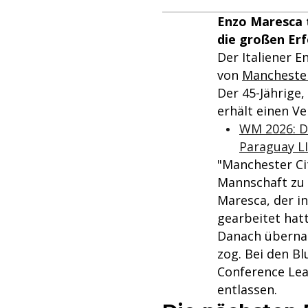
Enzo Maresca t
die großen Erf
Der Italiener 
von
Manchester
Der 45-Jährige
erhält einen Ve
WM 2026: De
Paraguay L
"Manchester Cit
Mannschaft zu t
Maresca, der in
gearbeitet hatt
Danach übernah
zog. Bei den B
Conference Lea
entlassen.