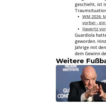
geschieht, ist 
Traumsituation
WM 2026: Mu
vorbei - e
Havertz vo
Guardiola hatt
geworden. Hin
Jährige mit de
dem Gewinn d
Weitere Fußba