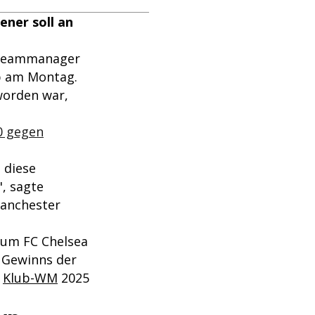
ener soll an
Teammanager
ub am Montag.
worden war,
0 gegen
 diese
", sagte
Manchester
 zum FC Chelsea
s Gewinns der
r
Klub-WM
2025