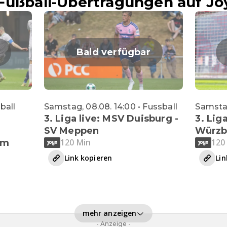
Fußball-Übertragungen auf Jo
Bald verfügbar
sball
Samstag, 08.08. 14:00 • Fussball
Samstag
3. Liga live: MSV Duisburg -
3. Liga
SV Meppen
Würzb
120 Min
120
im
Link kopieren
Lin
mehr anzeigen
- Anzeige -