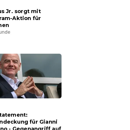
us Jr. sorgt mit
ram-Aktion für
hen
tunde
Statement:
ndeckung für Gianni
ino - Gegenangriff auf