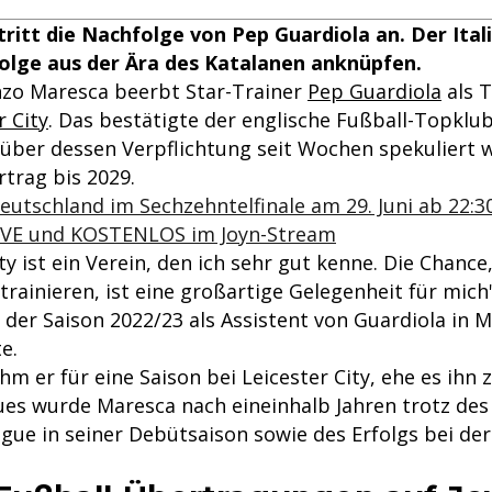
ritt die Nachfolge von Pep Guardiola an. Der Itali
olge aus der Ära des Katalanen anknüpfen.
Enzo Maresca beerbt Star-Trainer
Pep Guardiola
als 
 City
. Das bestätigte der englische Fußball-Topkl
, über dessen Verpflichtung seit Wochen spekuliert 
rtrag bis 2029.
utschland im Sechzehntelfinale am 29. Juni ab 22:3
IVE und KOSTENLOS im Joyn-Stream
y ist ein Verein, den ich sehr gut kenne. Die Chance,
rainieren, ist eine großartige Gelegenheit für mich
 der Saison 2022/23 als Assistent von Guardiola in 
e.
m er für eine Saison bei Leicester City, ehe es ihn
lues wurde Maresca nach eineinhalb Jahren trotz de
gue in seiner Debütsaison sowie des Erfolgs bei de