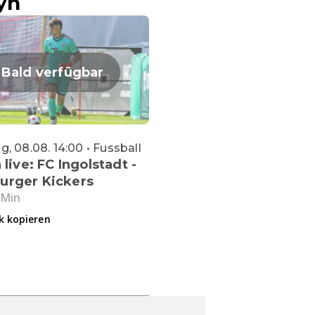
yn
Bald verfügbar
, 08.08. 14:00 • Fussball
 live: FC Ingolstadt -
urger Kickers
 Min
k kopieren