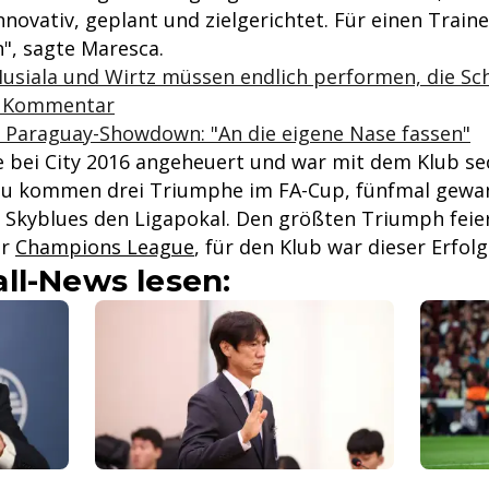
innovativ, geplant und zielgerichtet. Für einen Traine
", sagte Maresca.
siala und Wirtz müssen endlich performen, die Sch
in Kommentar
r Paraguay-Showdown: "An die eigene Nase fassen"
e bei City 2016 angeheuert und war mit dem Klub s
zu kommen drei Triumphe im FA-Cup, fünfmal gewan
n Skyblues den Ligapokal. Den größten Triumph feie
er
Champions League
, für den Klub war dieser Erfol
ll-News lesen: