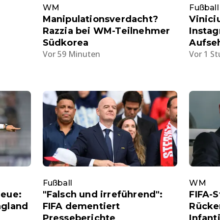
WM
Fußball
Manipulationsverdacht?
Vinici
Razzia bei WM-Teilnehmer
Instag
Südkorea
Aufse
Vor 59 Minuten
Vor 1 S
Fußball
WM
neue:
"Falsch und irreführend":
FIFA-
ngland
FIFA dementiert
Rücke
Presseberichte
Infant