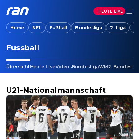
HEUTE LIVE
Home
NFL
Fußball
Bundesliga
2. Liga
T
Fussball - U21-Nationalmann
Fussball
Übersicht
Heute Live
Videos
Bundesliga
WM
2. Bundeslig
U21-Nationalmannschaft