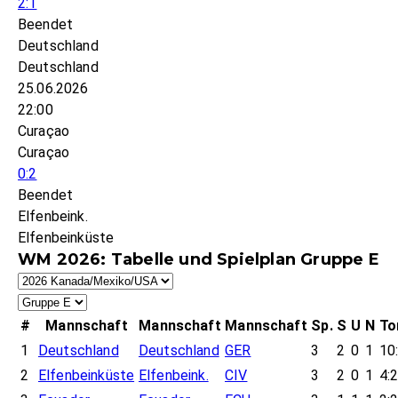
2:1
Beendet
Deutschland
Deutschland
25.06.2026
22:00
Curaçao
Curaçao
0:2
Beendet
Elfenbeink.
Elfenbeinküste
WM 2026: Tabelle und Spielplan Gruppe E
#
Mannschaft
Mannschaft
Mannschaft
Sp.
S
U
N
To
1
Deutschland
Deutschland
GER
3
2
0
1
10
2
Elfenbeinküste
Elfenbeink.
CIV
3
2
0
1
4: