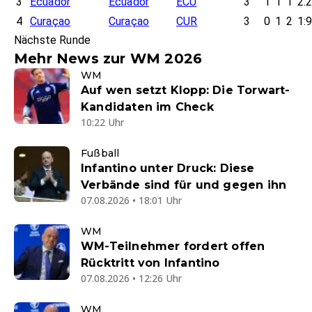
3
Ecuador
Ecuador
ECU
3
1
1
1
2:
4
Curaçao
Curaçao
CUR
3
0
1
2
1:
Nächste Runde
Mehr News zur WM 2026
WM
Auf wen setzt Klopp: Die Torwart-
Kandidaten im Check
10:22 Uhr
Fußball
Infantino unter Druck: Diese
Verbände sind für und gegen ihn
07.08.2026 • 18:01 Uhr
WM
WM-Teilnehmer fordert offen
Rücktritt von Infantino
07.08.2026 • 12:26 Uhr
WM