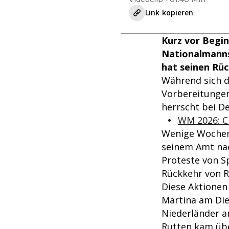
Link kopieren
Kurz vor Begin
Nationalmanns
hat seinen Rück
Während sich d
Vorbereitungen
herrscht bei D
WM 2026: Cr
Wenige Wochen 
seinem Amt nac
Proteste von Sp
Rückkehr von R
Diese Aktionen
Martina am Die
Niederländer a
Rutten kam übe