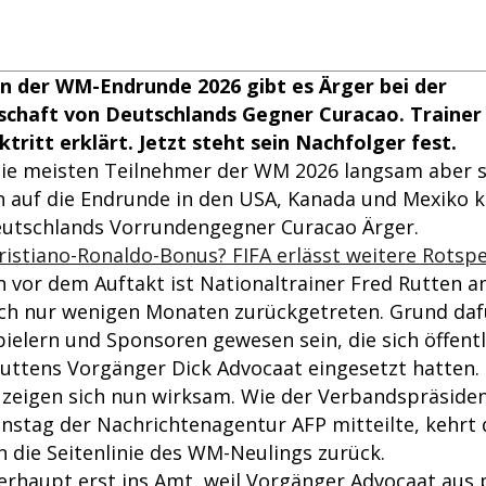
n der WM-Endrunde 2026 gibt es Ärger bei der
chaft von Deutschlands Gegner Curacao. Trainer
tritt erklärt. Jetzt steht sein Nachfolger fest.
ie meisten Teilnehmer der WM 2026 langsam aber si
 auf die Endrunde in den USA, Kanada und Mexiko k
eutschlands Vorrundengegner Curacao Ärger.
istiano-Ronaldo-Bonus? FIFA erlässt weitere Rotsp
vor dem Auftakt ist Nationaltrainer Fred Rutten 
h nur wenigen Monaten zurückgetreten. Grund dafü
ielern und Sponsoren gewesen sein, die sich öffentl
uttens Vorgänger Dick Advocaat eingesetzt hatten.
 zeigen sich nun wirksam. Wie der Verbandspräsiden
nstag der Nachrichtenagentur AFP mitteilte, kehrt 
n die Seitenlinie des WM-Neulings zurück.
rhaupt erst ins Amt, weil Vorgänger Advocaat aus 