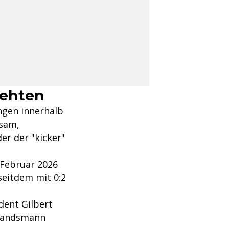
rehten
ngen innerhalb
tsam,
er der "kicker"
 Februar 2026
seitdem mit 0:2
dent Gilbert
 Landsmann