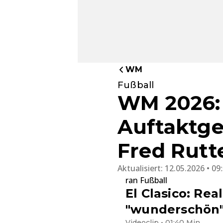
WM
Fußball
WM 2026:
Auftaktge
Fred Rutt
Aktualisiert:
12.05.2026 • 09
ran Fußball
El Clasico: Rea
"wunderschön
Videoclip • 01:40 Min