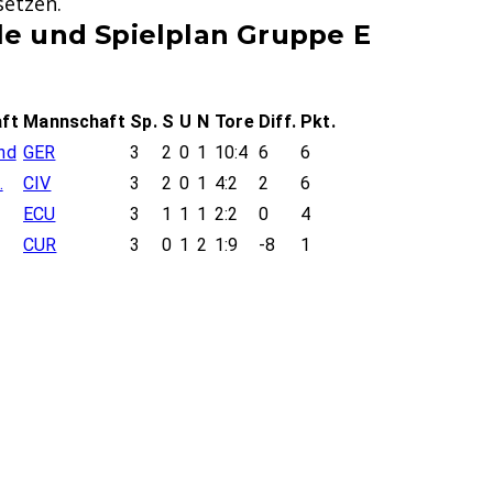
setzen.
e und Spielplan Gruppe E
ft
Mannschaft
Sp.
S
U
N
Tore
Diff.
Pkt.
nd
GER
3
2
0
1
10:4
6
6
.
CIV
3
2
0
1
4:2
2
6
ECU
3
1
1
1
2:2
0
4
CUR
3
0
1
2
1:9
-8
1