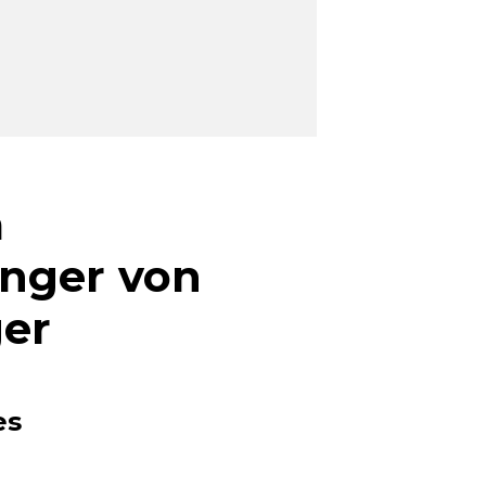
m
änger von
ger
es