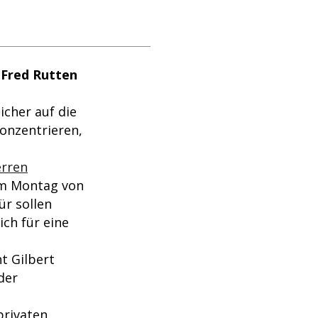
 Fred Rutten
cher auf die
onzentrieren,
erren
am Montag von
r sollen
ich für eine
t Gilbert
der
privaten