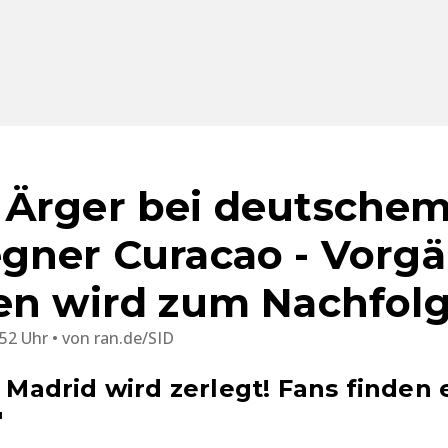
 Ärger bei deutsche
gner Curacao - Vorg
en wird zum Nachfol
:52 Uhr
von
ran.de/SID
l Madrid wird zerlegt! Fans finden 
"