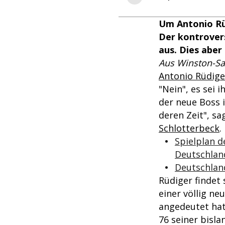
Um Antonio Rü
Der kontrovers
aus. Dies aber
Aus Winston-Sa
Antonio Rüdige
"Nein", es sei 
der neue Boss i
deren Zeit", s
Schlotterbeck
.
Spielplan 
Deutschlan
Deutschland
Rüdiger findet
einer völlig ne
angedeutet hatt
76 seiner bisla