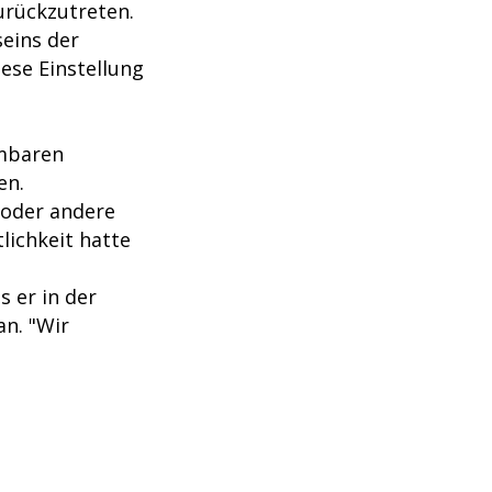
zurückzutreten.
eins der
ese Einstellung
hmbaren
en.
n oder andere
lichkeit hatte
s er in der
n. "Wir