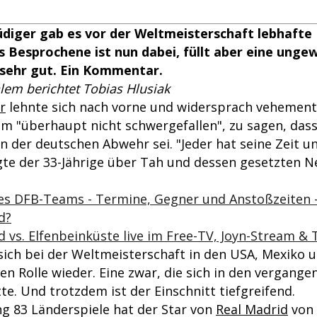
diger gab es vor der Weltmeisterschaft lebhafte 
 Besprochene ist nun dabei, füllt aber eine unge
 sehr gut. Ein Kommentar.
lem berichtet Tobias Hlusiak
r
lehnte sich nach vorne und widersprach vehement
ihm "überhaupt nicht schwergefallen", zu sagen, das
n der deutschen Abwehr sei. "Jeder hat seine Zeit und
agte der 33-Jährige über Tah und dessen gesetzte
des DFB-Teams - Termine, Gegner und Anstoßzeiten -
d?
 vs. Elfenbeinküste live im Free-TV, Joyn-Stream & 
 sich bei der Weltmeisterschaft in den USA, Mexiko 
uen Rolle wieder. Eine zwar, die sich in den vergan
e. Und trotzdem ist der Einschnitt tiefgreifend.
ng 83 Länderspiele hat der Star von
Real Madrid
von 