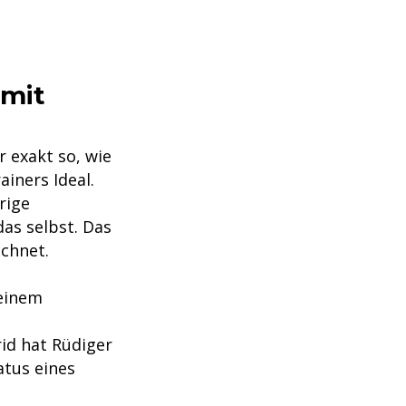
 mit
 exakt so, wie
ainers Ideal.
rige
as selbst. Das
chnet.
 einem
id hat Rüdiger
atus eines