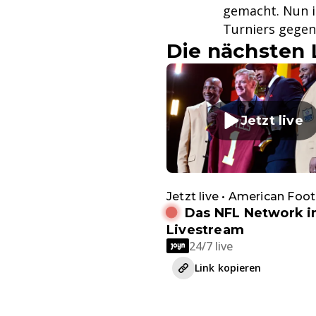
gemacht. Nun is
Turniers gegen
Die nächsten 
Jetzt live
Jetzt live • American Foot
Das NFL Network 
Livestream
24/7 live
Link kopieren