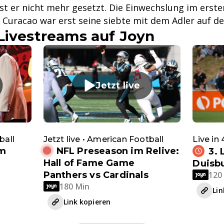
t er nicht mehr gesetzt. Die Einwechslung im ersten
 Curacao war erst seine siebte mit dem Adler auf de
Livestreams auf Joyn
Jetzt live
ball
Jetzt live • American Football
Live in
im
NFL Preseason im Relive:
3. 
Hall of Fame Game
Duisb
Panthers vs Cardinals
120
180 Min
Lin
Link kopieren