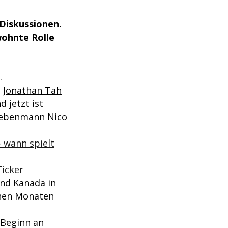
Diskussionen.
wohnte Rolle
.
s
Jonathan Tah
 jetzt ist
n Nebenmann
Nico
 wann spielt
Ticker
und Kanada in
genen Monaten
Beginn an