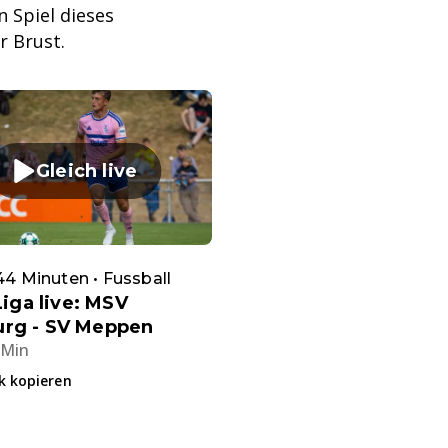
 Spiel dieses
r Brust.
Gleich live
 44 Minuten • Fussball
Liga live: MSV
urg - SV Meppen
 Min
k kopieren