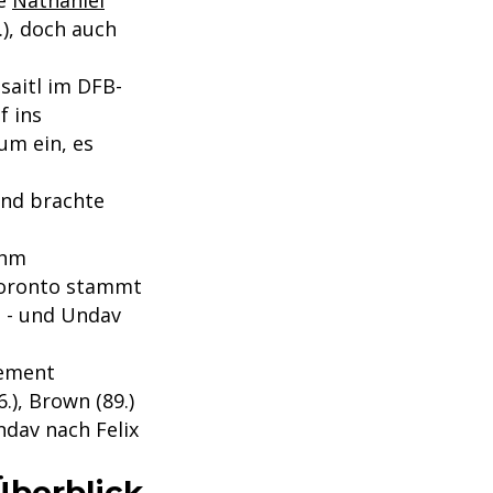
.), doch auch
saitl im DFB-
f ins
um ein, es
und brachte
ihm
 Toronto stammt
t - und Undav
hement
), Brown (89.)
ndav nach Felix
Überblick