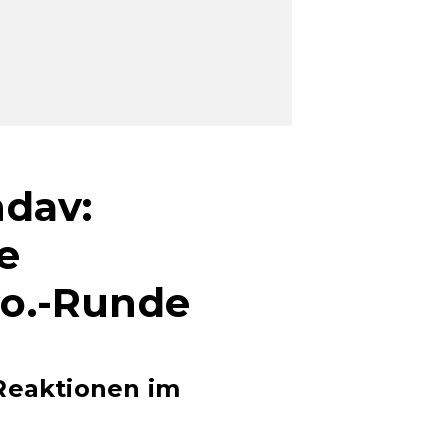
dav:
e
.o.-Runde
-Reaktionen im