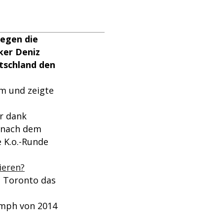
gegen die
ker Deniz
tschland den
m und zeigte
r dank
 nach dem
e K.o.-Runde
ieren?
n Toronto das
umph von 2014