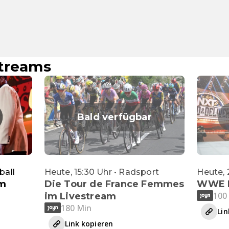
streams
Bald verfügbar
ball
Heute, 15:30 Uhr • Radsport
Heute,
im
Die Tour de France Femmes
WWE N
100
im Livestream
180 Min
Lin
Link kopieren