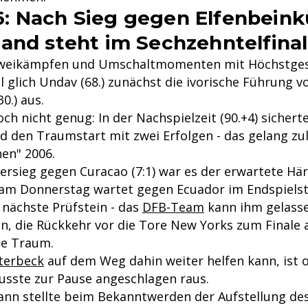
 Nach Sieg gegen Elfenbeink
and steht im Sechzehntelfina
Zweikämpfen und Umschaltmomenten mit Höchstges
 glich Undav (68.) zunächst die ivorische Führung v
0.) aus.
ch nicht genug: In der Nachspielzeit (90.+4) sicherte
nd den Traumstart mit zwei Erfolgen - das gelang zu
n" 2006.
rsieg gegen Curacao (7:1) war es der erwartete Här
am Donnerstag wartet gegen Ecuador im Endspielst
 nächste Prüfstein - das
DFB-Team
kann ihm gelass
n, die Rückkehr vor die Tore New Yorks zum Finale a
ße Traum.
terbeck
auf dem Weg dahin weiter helfen kann, ist o
sste zur Pause angeschlagen raus.
ann stellte beim Bekanntwerden der Aufstellung de