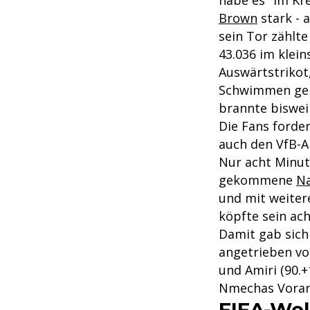
Brown
stark - 
sein Tor zählte
43.036 im klei
Auswärtstrikot
Schwimmen geri
brannte bisweil
Die Fans forde
auch den VfB-An
Nur acht Minut
gekommene
Na
und mit weiter
köpfte sein ach
Damit gab sich
angetrieben von
und Amiri (90.
Nmechas Vorar
FIFA-Wel