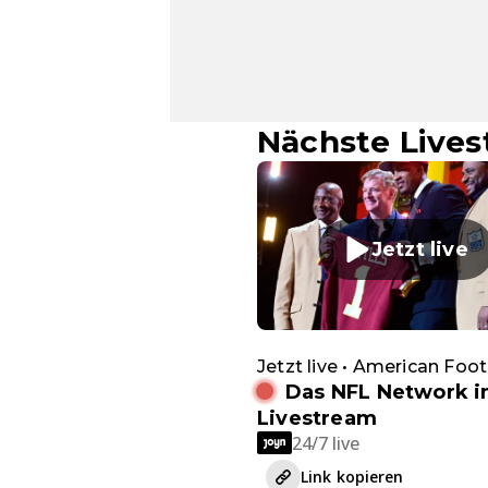
Nächste Live
Jetzt live
Jetzt live • American Foot
Das NFL Network 
Livestream
24/7 live
Link kopieren