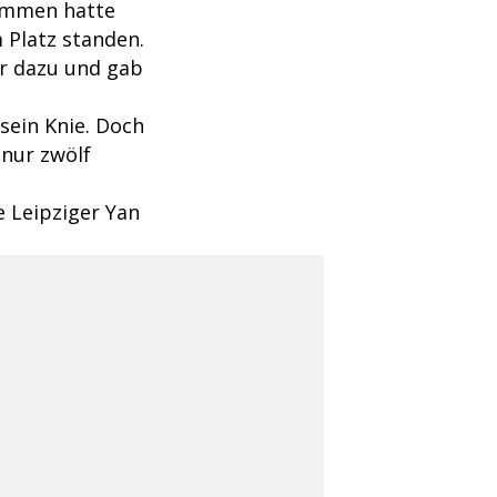
nommen hatte
m Platz standen.
er dazu und gab
sein Knie. Doch
nur zwölf
e Leipziger Yan