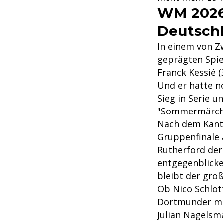
WM 2026:
Deutschl
In einem von 
geprägten Spiel
Franck Kessié (3
Und er hatte no
Sieg in Serie u
"Sommermärche
Nach dem Kante
Gruppenfinale 
Rutherford der
entgegenblicke
bleibt der gro
Ob
Nico Schlot
Dortmunder mu
Julian Nagelsm