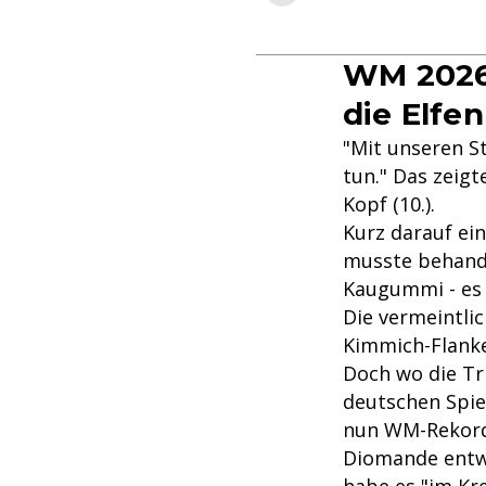
WM 2026
die Elfe
"Mit unseren S
tun." Das zeigt
Kopf (10.).
Kurz darauf ei
musste behand
Kaugummi - es 
Die vermeintli
Kimmich-Flanke
Doch wo die Tr
deutschen Spie
nun WM-Rekordt
Diomande entw
habe es "im Kre