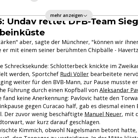
mehr anzeigen
: Undav rettet DFB-Team Sie
nbeinküste
tärken" aber, sagte der Münchner, "können wir ihne
e er mit einem seiner berühmten Chipbälle - Havertz
ne Schrecksekunde: Schlotterbeck knickte im Zweik
elt werden, Sportchef
Rudi Völler
bearbeitete nervö
ging weiter für den BVB-Mann, zur Pause musste er
che Führung durch einen Kopfball von
Aleksandar Pav
 fand keine Anerkennung: Pavlovic hatte den Torwar
inkpause gegen Curacao half, gab es diesmal einen
l. Der zuvor wenig beschäftigte
Manuel Neuer
, mit 
orwart, war kurz darauf geschlagen.
ischte Kimmich, obwohl Nagelsmann betont hatte, 
uz", den Teenager zu verteidigen. In der Mitte klär