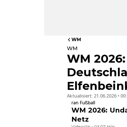
WM
WM
WM 2026: 
Deutschla
Elfenbein
Aktualisiert:
21.06.2026 • 00
ran Fußball
WM 2026: Undav
Netz
Videoclip • 03:07 Min