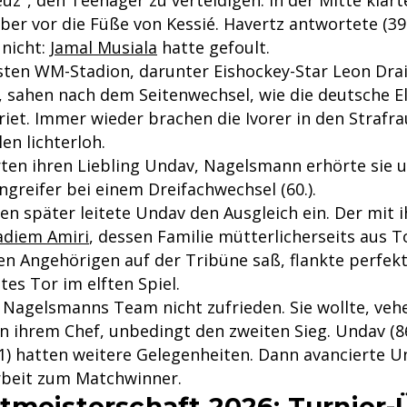
aber vor die Füße von Kessié. Havertz antwortete (39
 nicht:
Jamal Musiala
hatte gefoult.
nsten WM-Stadion, darunter Eishockey-Star Leon Drai
, sahen nach dem Seitenwechsel, wie die deutsche El
et. Immer wieder brachen die Ivorer in den Strafra
en lichterloh.
rten ihren Liebling Undav, Nagelsmann erhörte sie 
greifer bei einem Dreifachwechsel (60.).
en später leitete Undav den Ausgleich ein. Der mit 
diem Amiri
, dessen Familie mütterlicherseits aus
en Angehörigen auf der Tribüne saß, flankte perfek
tes Tor im elften Spiel.
 Nagelsmanns Team nicht zufrieden. Sie wollte, ve
 ihrem Chef, unbedingt den zweiten Sieg. Undav (86.
+1) hatten weitere Gelegenheiten. Dann avancierte U
beit zum Matchwinner.
tmeisterschaft 2026: Turnier-