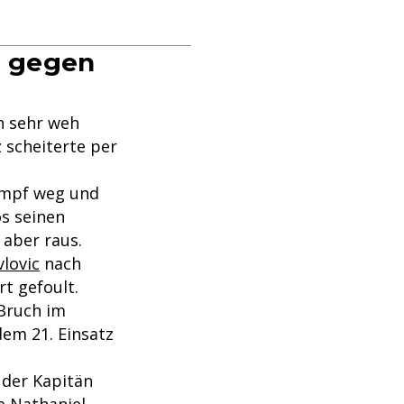
g gegen
n sehr weh
 scheiterte per
ampf weg und
s seinen
 aber raus.
lovic
nach
t gefoult.
 Bruch im
dem 21. Einsatz
der Kapitän
te
Nathaniel