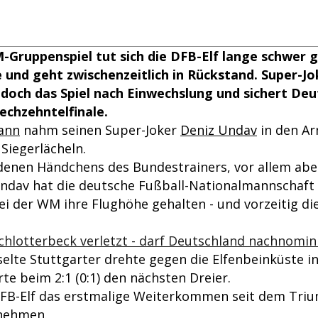
Gruppenspiel tut sich die DFB-Elf lange schwer 
 und geht zwischenzeitlich in Rückstand. Super-Jo
doch das Spiel nach Einwechslung und sichert Deu
Sechzehntelfinale.
ann
nahm seinen Super-Joker
Deniz Undav
in den Ar
 Siegerlächeln.
denen Händchens des Bundestrainers, vor allem abe
ndav hat die deutsche Fußball-Nationalmannschaft
ei der WM ihre Flughöhe gehalten - und vorzeitig di
hlotterbeck verletzt - darf Deutschland nachnomin
elte Stuttgarter drehte gegen die Elfenbeinküste i
rte beim 2:1 (0:1) den nächsten Dreier.
DFB-Elf das erstmalige Weiterkommen seit dem Tri
 nehmen.