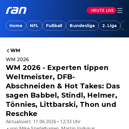
HEUTE LIVE
Home
NFL
Fußball
Bundesliga
2. Liga
T
WM
WM 2026
WM 2026 - Experten tippen
Weltmeister, DFB-
Abschneiden & Hot Takes: Das
sagen Babbel, Stindl, Helmer,
Tönnies, Littbarski, Thon und
Reschke
Aktualisiert:
11.06.2026 • 12:33 Uhr
von
Mike Stiefelhagen
,
Martin Volkmar