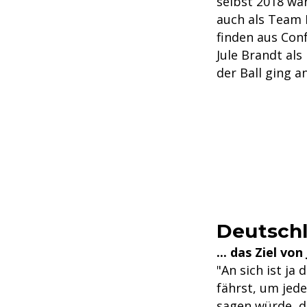
selbst 2018 wa
auch als Team 
finden aus Con
Jule Brandt als
der Ball ging a
Deutschl
... das Ziel von
"An sich ist ja
fährst, um jede
sagen würde, da