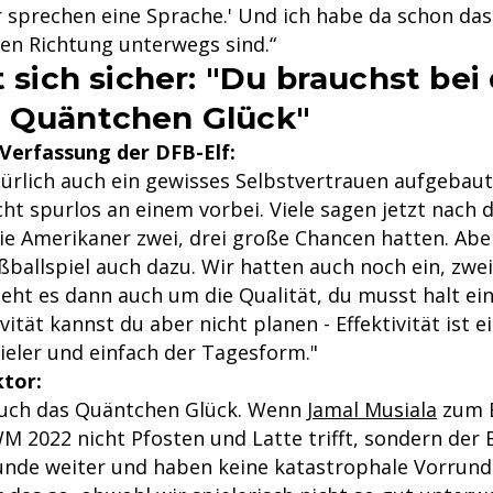
r sprechen eine Sprache.' Und ich habe da schon das
ten Richtung unterwegs sind.“
st sich sicher: "Du brauchst be
s Quäntchen Glück"
e Verfassung der DFB-Elf:
türlich auch ein gewisses Selbstvertrauen aufgebaut
cht spurlos an einem vorbei. Viele sagen jetzt nach
die Amerikaner zwei, drei große Chancen hatten. Abe
ßballspiel auch dazu. Wir hatten auch noch ein, zwe
eht es dann auch um die Qualität, du musst halt ein
vität kannst du aber nicht planen - Effektivität ist 
ieler und einfach der Tagesform."
ktor:
auch das Quäntchen Glück. Wenn
Jamal Musiala
zum B
M 2022 nicht Pfosten und Latte trifft, sondern der B
Runde weiter und haben keine katastrophale Vorrund