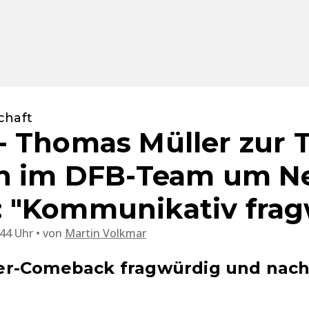
chaft
 Thomas Müller zur 
on im DFB-Team um N
 "Kommunikativ frag
:44 Uhr
von
Martin Volkmar
r-Comeback fragwürdig und nachv