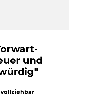
Torwart-
euer und
würdig"
ollziehbar