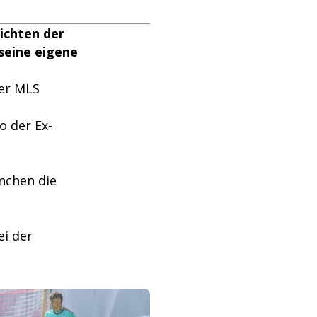
sichten der
seine eigene
der MLS
o der Ex-
nchen die
i der