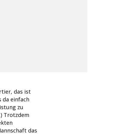
ier, das ist
s da einfach
eistung zu
..) Trotzdem
ekten
Mannschaft das