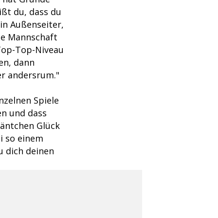
ßt du, dass du
in Außenseiter,
die Mannschaft
-Top-Top-Niveau
en, dann
her andersrum."
nzelnen Spiele
en und dass
uäntchen Glück
ei so einem
u dich deinen