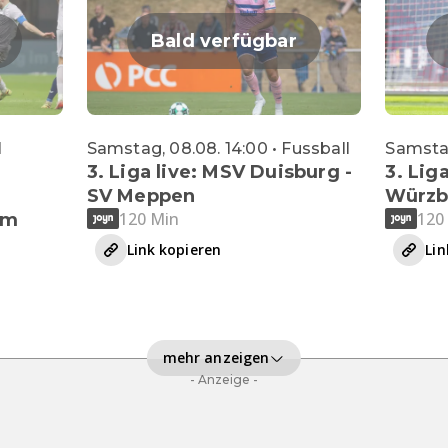
Bald verfügbar
l
Samstag, 08.08. 14:00 • Fussball
Samstag
3. Liga live: MSV Duisburg -
3. Liga
SV Meppen
Würzb
120 Min
120
im
Link kopieren
Lin
mehr anzeigen
- Anzeige -