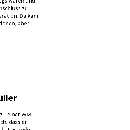
wegs waren und
nschluss zu
eration. Da kam
tionen, aber
ller
:
u zu einer WM
ch, dass er
r hat Gründe