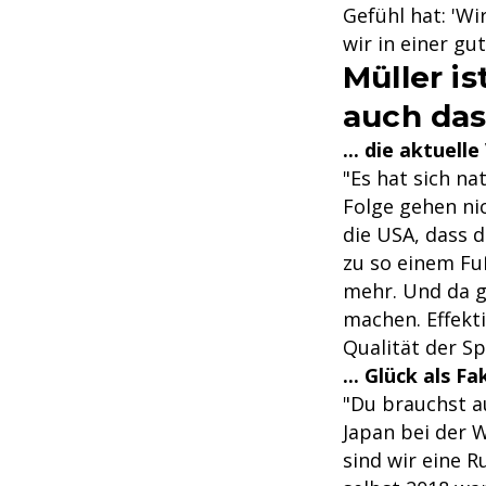
Gefühl hat: 'Wi
wir in einer gu
Müller i
auch da
... die aktuell
"Es hat sich na
Folge gehen ni
die USA, dass 
zu so einem Fu
mehr. Und da g
machen. Effekti
Qualität der Sp
... Glück als Fa
"Du brauchst 
Japan bei der W
sind wir eine 