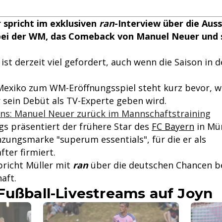
 spricht im exklusiven
ran
-Interview über die Aus
ei der WM, das Comeback von Manuel Neuer und 
ist derzeit viel gefordert, auch wenn die Saison in 
Mexiko zum WM-Eröffnungsspiel steht kurz bevor, w
r sein Debüt als TV-Experte geben wird.
ans: Manuel Neuer zurück im Mannschaftstraining
gs präsentiert der frühere Star des
FC Bayern
in Mü
ungsmarke "superum essentials", für die er als
ter firmiert.
pricht Müller mit
ran
über die deutschen Chancen be
aft.
Fußball-Livestreams auf Joyn