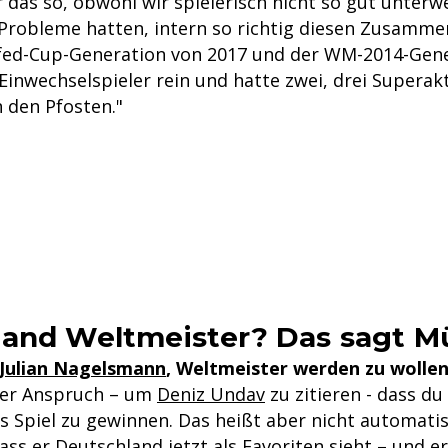
r das so, obwohl wir spielerisch nicht so gut unter
Probleme hatten, intern so richtig diesen Zusamme
fed-Cup-Generation von 2017 und der WM-2014-Gen
 Einwechselspieler rein und hatte zwei, drei Superak
n den Pfosten."
and Weltmeister? Das sagt Mü
Julian Nagelsmann
, Weltmeister werden zu wollen
 der Anspruch – um
Deniz Undav
zu zitieren - dass d
s Spiel zu gewinnen. Das heißt aber nicht automatis
ss er Deutschland jetzt als Favoriten sieht – und e