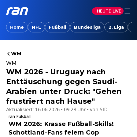
HEUTE LIVE
Home
NFL
Fußball
Bundesliga
2. Liga
T
WM
WM
WM 2026 - Uruguay nach
Enttäuschung gegen Saudi-
Arabien unter Druck: "Gehen
frustriert nach Hause"
Aktualisiert:
16.06.2026 • 09:28 Uhr
von
SID
ran Fußball
WM 2026: Krasse Fußball-Skills!
Schottland-Fans feiern Cop