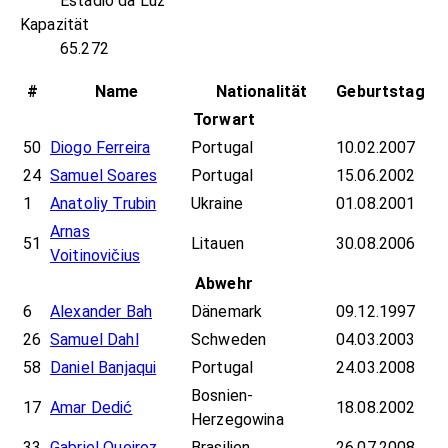
Estádio da Luz
Kapazität
65.272
#
Name
Nationalität
Geburtstag
Torwart
50
Diogo Ferreira
Portugal
10.02.2007
24
Samuel Soares
Portugal
15.06.2002
1
Anatoliy Trubin
Ukraine
01.08.2001
Arnas
51
Litauen
30.08.2006
Voitinovičius
Abwehr
6
Alexander Bah
Dänemark
09.12.1997
26
Samuel Dahl
Schweden
04.03.2003
58
Daniel Banjaqui
Portugal
24.03.2008
Bosnien-
17
Amar Dedić
18.08.2002
Herzegowina
33
Gabriel Queiroz
Brasilien
26.07.2008