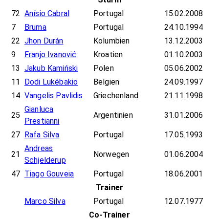
72
Anísio Cabral
Portugal
15.02.2008
7
Bruma
Portugal
24.10.1994
22
Jhon Durán
Kolumbien
13.12.2003
9
Franjo Ivanović
Kroatien
01.10.2003
13
Jakub Kamiński
Polen
05.06.2002
11
Dodi Lukébakio
Belgien
24.09.1997
14
Vangelis Pavlidis
Griechenland
21.11.1998
Gianluca
25
Argentinien
31.01.2006
Prestianni
27
Rafa Silva
Portugal
17.05.1993
Andreas
21
Norwegen
01.06.2004
Schjelderup
47
Tiago Gouveia
Portugal
18.06.2001
Trainer
Marco Silva
Portugal
12.07.1977
Co-Trainer