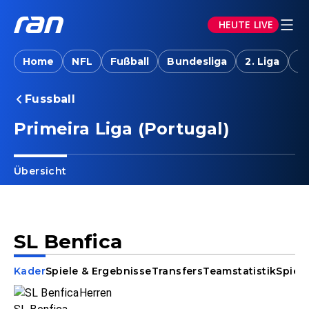
HEUTE LIVE
Home
NFL
Fußball
Bundesliga
2. Liga
T
Fussball
Primeira Liga (Portugal)
Übersicht
SL Benfica
Kader
Spiele & Ergebnisse
Transfers
Teamstatistik
Spiele