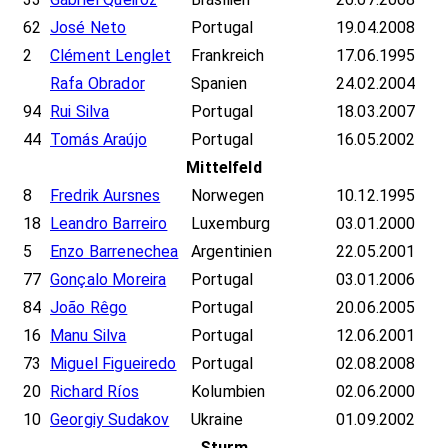
62
José Neto
Portugal
19.04.2008
2
Clément Lenglet
Frankreich
17.06.1995
Rafa Obrador
Spanien
24.02.2004
94
Rui Silva
Portugal
18.03.2007
44
Tomás Araújo
Portugal
16.05.2002
Mittelfeld
8
Fredrik Aursnes
Norwegen
10.12.1995
18
Leandro Barreiro
Luxemburg
03.01.2000
5
Enzo Barrenechea
Argentinien
22.05.2001
77
Gonçalo Moreira
Portugal
03.01.2006
84
João Rêgo
Portugal
20.06.2005
16
Manu Silva
Portugal
12.06.2001
73
Miguel Figueiredo
Portugal
02.08.2008
20
Richard Ríos
Kolumbien
02.06.2000
10
Georgiy Sudakov
Ukraine
01.09.2002
Sturm