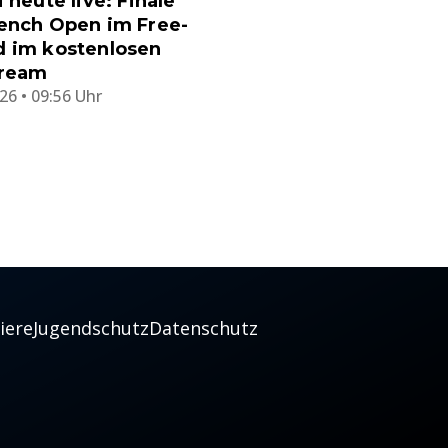
i heute live: Finale
rench Open im Free-
d im kostenlosen
tream
26 • 09:56 Uhr
iere
Jugendschutz
Datenschutz