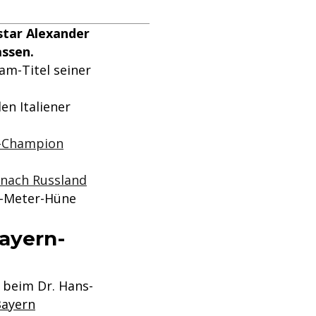
star Alexander
assen.
am-Titel seiner
n Italiener
m-Champion
 nach Russland
8-Meter-Hüne
Bayern-
 beim Dr. Hans-
Bayern