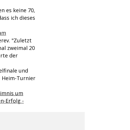
n es keine 70,
dass ich dieses
eam
rev. "Zuletzt
mal zweimal 20
ärte der
lfinale und
 Heim-Turnier
eimnis um
n-Erfolg -