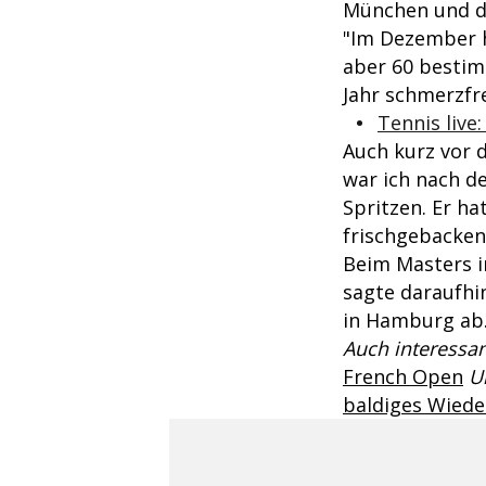
München und d
"Im Dezember ha
aber 60 bestimm
Jahr schmerzfre
Tennis live
Auch kurz vor d
war ich nach d
Spritzen. Er ha
frischgebacken
Beim Masters i
sagte daraufh
in Hamburg ab
Auch interessan
French Open
U
baldiges Wiede