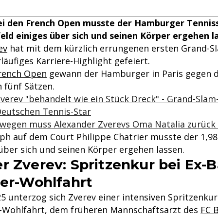
bei den French Open musste der Hamburger Tennis
eld einiges über sich und seinen Körper ergehen l
ev
hat mit dem kürzlich errungenen ersten Grand-Sl
rläufiges Karriere-Highlight gefeiert.
rench Open
gewann der Hamburger in Paris gegen de
n fünf Sätzen.
Zverev "behandelt wie ein Stück Dreck" - Grand-Sla
Deutschen Tennis-Star
swegen muss Alexander Zverevs Oma Natalia zurück
h auf dem Court Philippe Chatrier musste der 1,9
 über sich und seinen Körper ergehen lassen.
r Zverev: Spritzenkur bei Ex-
ler-Wohlfahrt
5 unterzog sich Zverev einer intensiven Spritzenkur
-Wohlfahrt, dem früheren Mannschaftsarzt des
FC 