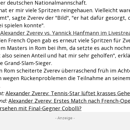
er deutschen Nationalmannschaft.
t er mir viele Spritzen reingehauen. Vielleicht ware
t", sagte Zverev der "Bild", "er hat dafür gesorgt, 
i spielen konnte".
: Alexander Zverev vs. Yannick Hanfmann im Livestr
en French Open gab es erneut viele Spritzen für Zve
em Masters in Rom bei ihm, da setzte es auch noch
t also seinen Anteil und hat mir sehr geholfen", erkl
e Grand-Slam-Sieger.
n Rom scheiterte Zverev überraschend früh im Achte
in wegen Rückenproblemen die Teilnahme an seinem
.
t:
Alexander Zverev: Tennis-Star lüftet krasses Geh
nd:
Alexander Zverev: Erstes Match nach French-Ope
rsehen mit Final-Gegner Cobolli?
- Anzeige -