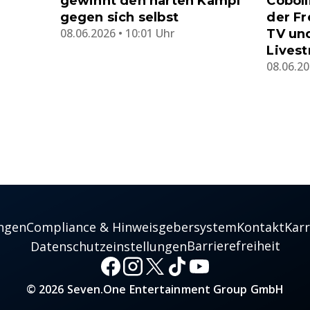
gewinnt den harten Kampf
Coboll
gegen sich selbst
der F
08.06.2026 • 10:01 Uhr
TV un
Lives
08.06.20
ngen
Compliance & Hinweisgebersystem
Kontakt
Karr
Barrierefreiheit
Datenschutzeinstellungen
© 2026 Seven.One Entertainment Group GmbH