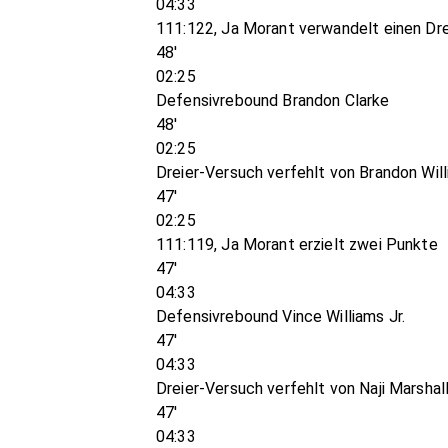
04:33
111:122, Ja Morant verwandelt einen Dre
48'
02:25
Defensivrebound Brandon Clarke
48'
02:25
Dreier-Versuch verfehlt von Brandon Wil
47'
02:25
111:119, Ja Morant erzielt zwei Punkte
47'
04:33
Defensivrebound Vince Williams Jr.
47'
04:33
Dreier-Versuch verfehlt von Naji Marshal
47'
04:33