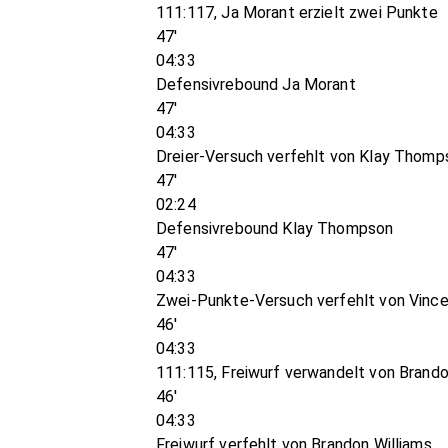
111:117, Ja Morant erzielt zwei Punkte
47'
04:33
Defensivrebound Ja Morant
47'
04:33
Dreier-Versuch verfehlt von Klay Thomp
47'
02:24
Defensivrebound Klay Thompson
47'
04:33
Zwei-Punkte-Versuch verfehlt von Vince 
46'
04:33
111:115, Freiwurf verwandelt von Brando
46'
04:33
Freiwurf verfehlt von Brandon Williams