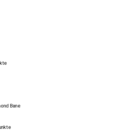
nkte
mond Bane
Punkte