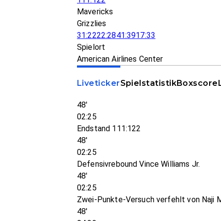
Mavericks
Grizzlies
31:22
22:28
41:39
17:33
Spielort
American Airlines Center
Liveticker
Spielstatistik
Boxscore
48'
02:25
Endstand 111:122
48'
02:25
Defensivrebound Vince Williams Jr.
48'
02:25
Zwei-Punkte-Versuch verfehlt von Naji M
48'