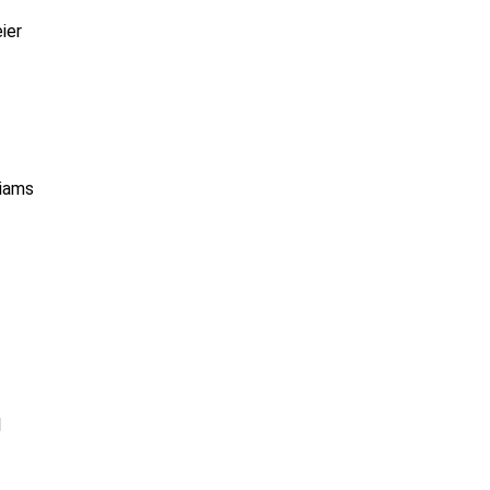
ier
liams
l