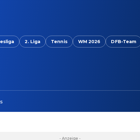
esliga
2. Liga
Tennis
WM 2026
DFB-Team
s
- Anzeige -