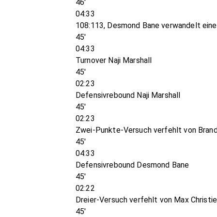
46'
04:33
108:113, Desmond Bane verwandelt eine
45'
04:33
Turnover Naji Marshall
45'
02:23
Defensivrebound Naji Marshall
45'
02:23
Zwei-Punkte-Versuch verfehlt von Brand
45'
04:33
Defensivrebound Desmond Bane
45'
02:22
Dreier-Versuch verfehlt von Max Christi
45'