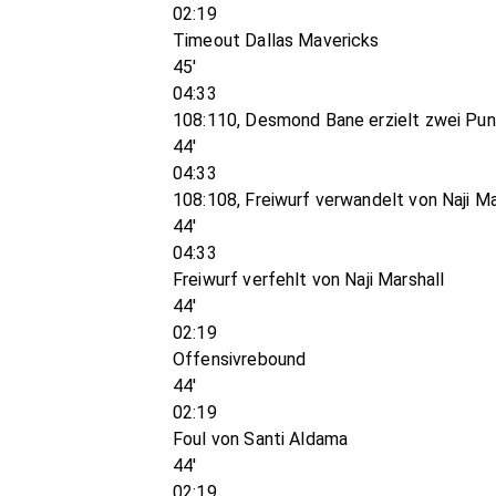
02:19
Timeout Dallas Mavericks
45'
04:33
108:110, Desmond Bane erzielt zwei Pu
44'
04:33
108:108, Freiwurf verwandelt von Naji Ma
44'
04:33
Freiwurf verfehlt von Naji Marshall
44'
02:19
Offensivrebound
44'
02:19
Foul von Santi Aldama
44'
02:19