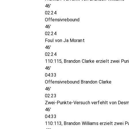
46'
02:24
Offensivrebound
46'
02:24
Foul von Ja Morant
46'
02:24
110:115, Brandon Clarke erzielt zwei Pu
46'
04:33
Offensivrebound Brandon Clarke
46'
02:23
Zwei-Punkte-Versuch verfehlt von Des
46'
04:33
110:113, Brandon Williams erzielt zwei 