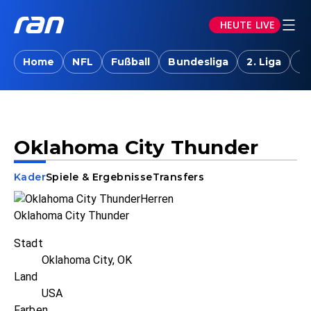
HEUTE LIVE
Home
NFL
Fußball
Bundesliga
2. Liga
T
Oklahoma City Thunder
Kader
Spiele & Ergebnisse
Transfers
Oklahoma City Thunder
Stadt
Oklahoma City, OK
Land
USA
Farben