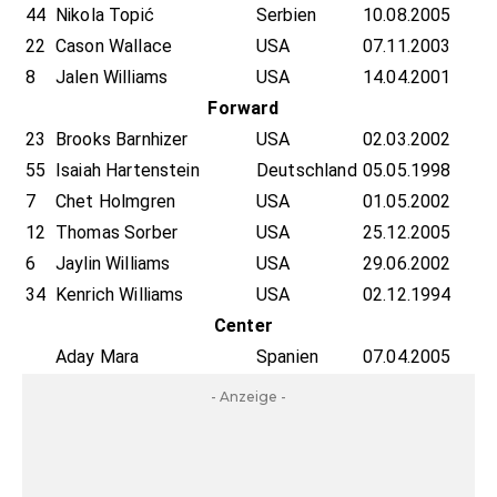
44
Nikola Topić
Serbien
10.08.2005
22
Cason Wallace
USA
07.11.2003
8
Jalen Williams
USA
14.04.2001
Forward
23
Brooks Barnhizer
USA
02.03.2002
55
Isaiah Hartenstein
Deutschland
05.05.1998
7
Chet Holmgren
USA
01.05.2002
12
Thomas Sorber
USA
25.12.2005
6
Jaylin Williams
USA
29.06.2002
34
Kenrich Williams
USA
02.12.1994
Center
Aday Mara
Spanien
07.04.2005
- Anzeige -