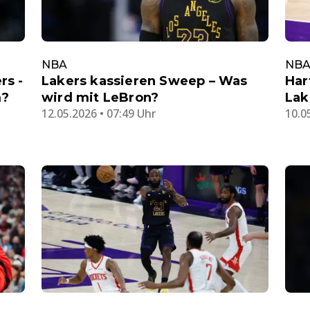
NBA
NB
rs -
Lakers kassieren Sweep – Was
Har
m?
wird mit LeBron?
Lak
12.05.2026 • 07:49 Uhr
10.0