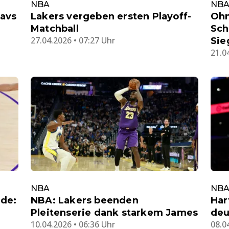
NBA
NB
Cavs
Lakers vergeben ersten Playoff-
Ohn
Matchball
Sch
27.04.2026 • 07:27 Uhr
Sie
21.0
NBA
NB
ade:
NBA: Lakers beenden
Har
Pleitenserie dank starkem James
deu
10.04.2026 • 06:36 Uhr
08.0