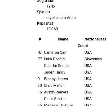
Gegründet
1946
Spielort
crypto.com Arena
Kapazität
19.060
#
Name
Nationalitä
Guard
43
Cameron Carr
USA
77
Luka Dončić
Slowenien
Quentin Grimes
USA
Jaden Hardy
USA
9
Bronny James
USA
30
Chris Mañon
USA
15
Austin Reaves
USA
Collin Sexton
USA
26
Matisse Thybulle
USA