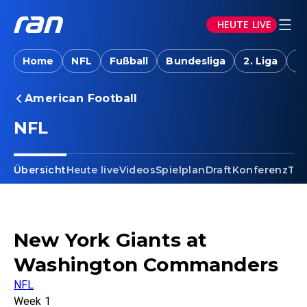
HEUTE LIVE
Home
NFL
Fußball
Bundesliga
2. Liga
T
American Football
NFL
Übersicht
Heute live
Videos
Spielplan
Draft
Konferenz
Tab
New York Giants at
Washington Commanders
NFL
Week 1