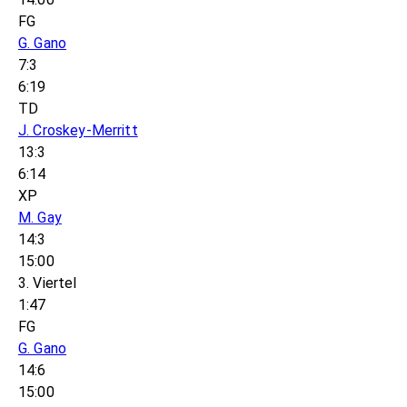
FG
G. Gano
7:3
6:19
TD
J. Croskey-Merritt
13:3
6:14
XP
M. Gay
14:3
15:00
3. Viertel
1:47
FG
G. Gano
14:6
15:00