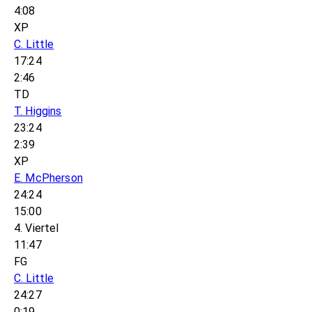
4:08
XP
C. Little
17:24
2:46
TD
T. Higgins
23:24
2:39
XP
E. McPherson
24:24
15:00
4. Viertel
11:47
FG
C. Little
24:27
0:19