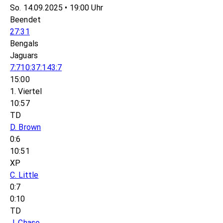
So. 14.09.2025 • 19:00 Uhr
Beendet
27:31
Bengals
Jaguars
7:7
10:3
7:14
3:7
15:00
1. Viertel
10:57
TD
D. Brown
0:6
10:51
XP
C. Little
0:7
0:10
TD
J. Chase