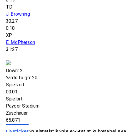
TD
J. Browning
30:27
0:18
XP
E. McPherson
31:27
Down: 2
Yards to go: 20
Spielzeit
00:01
Spielort
Paycor Stadium
Zuschauer
65.871
Liveticker
Spielstatistik
Spieler-Statistik
Livetabelle
Kade