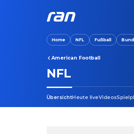
Home
NFL
Fußball
Bund
American Football
NFL
Übersicht
Heute live
Videos
Spielp