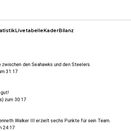
atistik
Livetabelle
Kader
Bilanz
de zwischen den Seahawks und den Steelers.
um 31:17
 gut!
s) zum 30:17
neth Walker III erzielt sechs Punkte für sein Team.
m 24:17