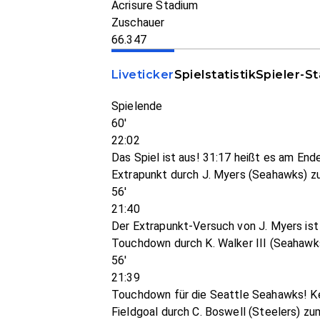
Acrisure Stadium
Zuschauer
66.347
Liveticker
Spielstatistik
Spieler-St
Spielende
60'
22:02
Das Spiel ist aus! 31:17 heißt es am En
Extrapunkt durch J. Myers (Seahawks) z
56'
21:40
Der Extrapunkt-Versuch von J. Myers ist
Touchdown durch K. Walker III (Seahawk
56'
21:39
Touchdown für die Seattle Seahawks! Ken
Fieldgoal durch C. Boswell (Steelers) zu