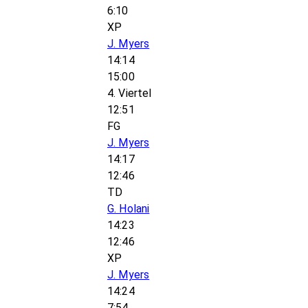
6:10
XP
J. Myers
14:14
15:00
4. Viertel
12:51
FG
J. Myers
14:17
12:46
TD
G. Holani
14:23
12:46
XP
J. Myers
14:24
7:54