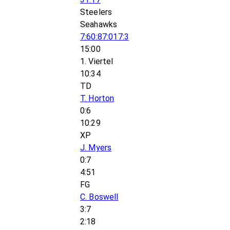
Steelers
Seahawks
7:6
0:8
7:0
17:3
15:00
1. Viertel
10:34
TD
T. Horton
0:6
10:29
XP
J. Myers
0:7
4:51
FG
C. Boswell
3:7
2:18