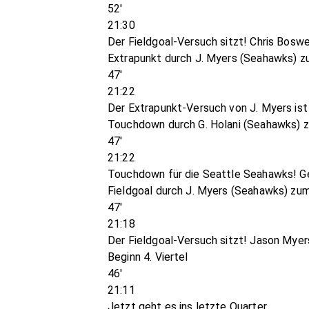
52'
21:30
Der Fieldgoal-Versuch sitzt! Chris Boswel
Extrapunkt durch J. Myers (Seahawks) z
47'
21:22
Der Extrapunkt-Versuch von J. Myers ist
Touchdown durch G. Holani (Seahawks) 
47'
21:22
Touchdown für die Seattle Seahawks! Ge
Fieldgoal durch J. Myers (Seahawks) zu
47'
21:18
Der Fieldgoal-Versuch sitzt! Jason Myers
Beginn 4. Viertel
46'
21:11
Jetzt geht es ins letzte Quarter.