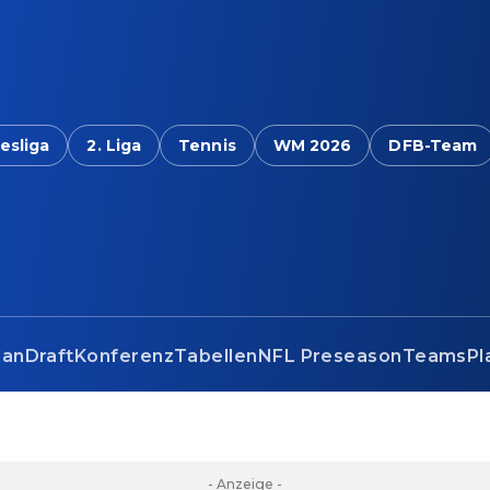
esliga
2. Liga
Tennis
WM 2026
DFB-Team
lan
Draft
Konferenz
Tabellen
NFL Preseason
Teams
Pl
- Anzeige -