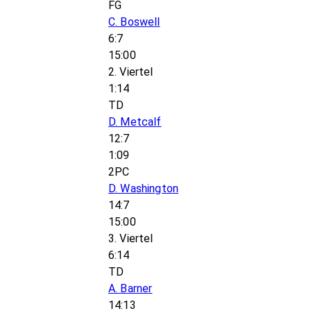
FG
C. Boswell
6:7
15:00
2. Viertel
1:14
TD
D. Metcalf
12:7
1:09
2PC
D. Washington
14:7
15:00
3. Viertel
6:14
TD
A. Barner
14:13