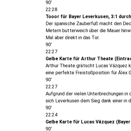
90'
22:28
Tooor für Bayer Leverkusen, 3:1 durc
Der spanische Zauberfuß macht den Decke
Metern butterweich über die Mauer hinwe
Mal aber direkt in das Tor.
90'
22:27
Gelbe Karte für Arthur Theate (Eintra
Arthur Theate grätscht Lucas Vázquez kn
eine perfekte Freistoßposition für Álex 
90'
22:27
Aufgrund der vielen Unterbrechungen in d
sich Leverkusen dem Sieg dank einer in 
90'
22:24
Gelbe Karte für Lucas Vázquez (Bayer
90'