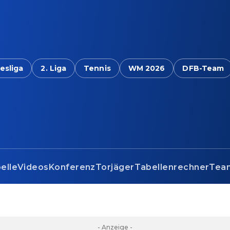
esliga
2. Liga
Tennis
WM 2026
DFB-Team
elle
Videos
Konferenz
Torjäger
Tabellenrechner
Tea
- Anzeige -