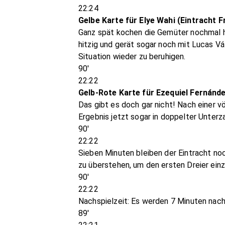
22:24
Gelbe Karte für Elye Wahi (Eintracht F
Ganz spät kochen die Gemüter nochmal ho
hitzig und gerät sogar noch mit Lucas Vá
Situation wieder zu beruhigen.
90'
22:22
Gelb-Rote Karte für Ezequiel Fernánd
Das gibt es doch gar nicht! Nach einer 
Ergebnis jetzt sogar in doppelter Unterza
90'
22:22
Sieben Minuten bleiben der Eintracht noc
zu überstehen, um den ersten Dreier einz
90'
22:22
Nachspielzeit: Es werden 7 Minuten nach
89'