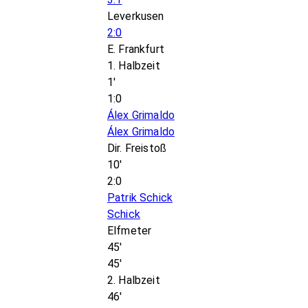
Leverkusen
2:0
E. Frankfurt
1. Halbzeit
1'
1:0
Álex Grimaldo
Álex Grimaldo
Dir. Freistoß
10'
2:0
Patrik Schick
Schick
Elfmeter
45'
45'
2. Halbzeit
46'