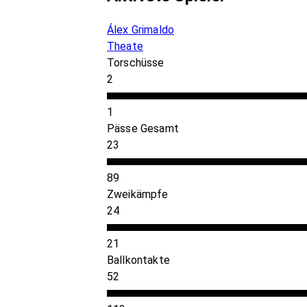
Álex Grimaldo
Theate
Torschüsse
2
1
Pässe Gesamt
23
89
Zweikämpfe
24
21
Ballkontakte
52