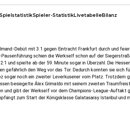
Spielstatistik
Spieler-Statistik
Livetabelle
Bilanz
lmand-Debüt mit 3:1 gegen Eintracht Frankfurt durch und feier
0-Pausenführung schien die Werkself schon auf der Siegerstra
 2:1 und spielte ab der 59. Minute sogar in Überzahl. Die Hess
en gefährlich den Weg vor das Tor. Dadurch konnten sie sich fü
ez sogar noch ein zweiter Leverkusener vom Platz. Trotzdem g
sen besiegelte Álex Grimaldo mit seinem zweiten Traumfreist
ichen und gibt der Werkself vor dem Champions-League-Auftakt
mpfängt zum Start der Königsklasse Galatasaray Istanbul und m