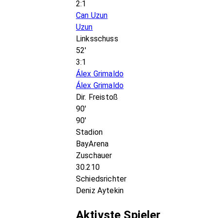
2:1
Can Uzun
Uzun
Linksschuss
52'
3:1
Álex Grimaldo
Álex Grimaldo
Dir. Freistoß
90'
90'
Stadion
BayArena
Zuschauer
30.210
Schiedsrichter
Deniz Aytekin
Aktivste Spieler