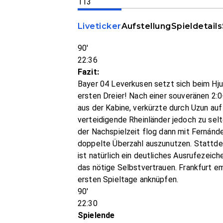
113
Liveticker
Aufstellung
Spieldetails
90'
22:36
Fazit:
Bayer 04 Leverkusen setzt sich beim Hju
ersten Dreier! Nach einer souveränen 2:
aus der Kabine, verkürzte durch Uzun auf
verteidigende Rheinländer jedoch zu selt
der Nachspielzeit flog dann mit Fernánd
doppelte Überzahl auszunutzen. Stattdes
ist natürlich ein deutliches Ausrufeze
das nötige Selbstvertrauen. Frankfurt e
ersten Spieltage anknüpfen.
90'
22:30
Spielende