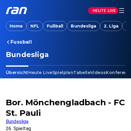
HEUTE LIVE
Home
NFL
Fußball
Bundesliga
2. Liga
T
Fussball
Bundesliga
Übersicht
Heute Live
Spielplan
Tabelle
Videos
Konferenz
Bor. Mönchengladbach - FC
St. Pauli
Bundesliga
26. Spieltag