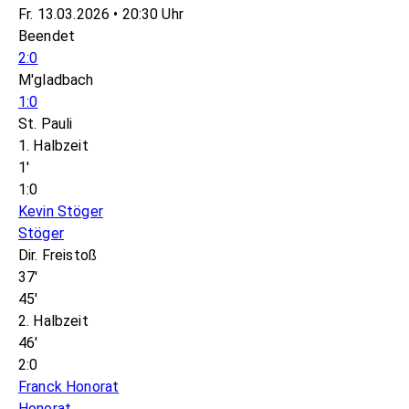
Fr. 13.03.2026 • 20:30 Uhr
Beendet
2:0
M'gladbach
1:0
St. Pauli
1. Halbzeit
1'
1:0
Kevin Stöger
Stöger
Dir. Freistoß
37'
45'
2. Halbzeit
46'
2:0
Franck Honorat
Honorat