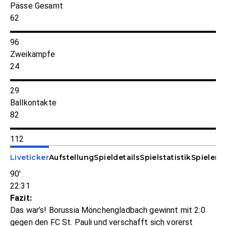
Pässe Gesamt
62
96
Zweikämpfe
24
29
Ballkontakte
82
112
Liveticker
Aufstellung
Spieldetails
Spielstatistik
Spieler-S
90'
22:31
Fazit:
Das war’s! Borussia Mönchengladbach gewinnt mit 2:0
gegen den FC St. Pauli und verschafft sich vorerst