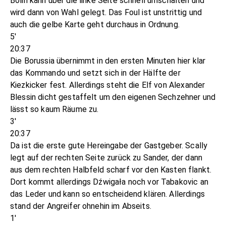
Bolin kann über die linke Seite schnell umschalten und
wird dann von Wahl gelegt. Das Foul ist unstrittig und
auch die gelbe Karte geht durchaus in Ordnung.
5'
20:37
Die Borussia übernimmt in den ersten Minuten hier klar
das Kommando und setzt sich in der Hälfte der
Kiezkicker fest. Allerdings steht die Elf von Alexander
Blessin dicht gestaffelt um den eigenen Sechzehner und
lässt so kaum Räume zu.
3'
20:37
Da ist die erste gute Hereingabe der Gastgeber. Scally
legt auf der rechten Seite zurück zu Sander, der dann
aus dem rechten Halbfeld scharf vor den Kasten flankt.
Dort kommt allerdings Dźwigała noch vor Tabakovic an
das Leder und kann so entscheidend klären. Allerdings
stand der Angreifer ohnehin im Abseits.
1'