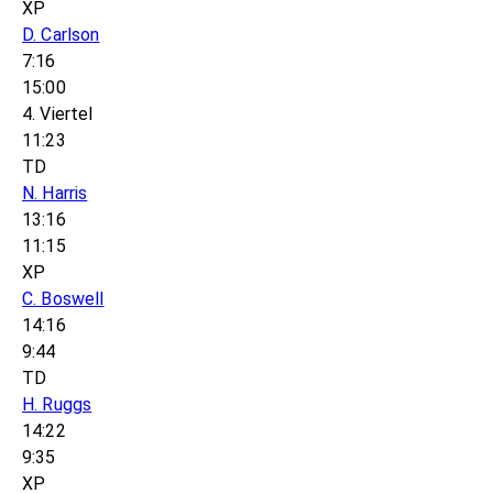
XP
D. Carlson
7:16
15:00
4. Viertel
11:23
TD
N. Harris
13:16
11:15
XP
C. Boswell
14:16
9:44
TD
H. Ruggs
14:22
9:35
XP