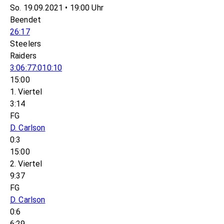
So. 19.09.2021 • 19:00 Uhr
Beendet
26:17
Steelers
Raiders
3:0
6:7
7:0
10:10
15:00
1. Viertel
3:14
FG
D. Carlson
0:3
15:00
2. Viertel
9:37
FG
D. Carlson
0:6
6:29