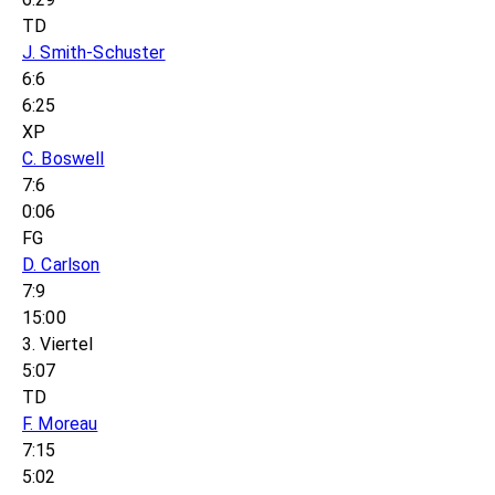
TD
J. Smith-Schuster
6:6
6:25
XP
C. Boswell
7:6
0:06
FG
D. Carlson
7:9
15:00
3. Viertel
5:07
TD
F. Moreau
7:15
5:02