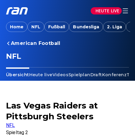
HEUTE LIVE
Home
NFL
Fußball
Bundesliga
2. Liga
T
American Football
NFL
Übersicht
Heute live
Videos
Spielplan
Draft
Konferenz
Tab
Las Vegas Raiders at
Pittsburgh Steelers
NFL
Spieltag 2