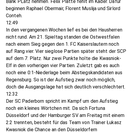
Bank PLatz nehmen. Felix Platte fehlt im Kader. Dafür
beginnen Raphael Obermair, Florent Muslija und Sirlord
Conteh.
12:49
In den vergangenen Wochen lief es bei den Hausherren
nicht rund. Am 21. Spieltag standen die Ostwestfalen
nach einem Sieg gegen den 1. FC Kaiserslautern noch
auf Rang vier. Vier sieglose Partien später steht der SCP
auf dem 7. Platz. Nur zwei Punkte holte die Kwasniok-
Elf in den vorherigen vier Partien. Zuletzt gab es auch
noch eine 0:1-Niederlage beim Abstiegskandidaten aus
Regensburg. So ist der Aufstieg zwar noch möglich,
doch die Ausgangslage hat sich deutlich verschlechtert.
12:32
Der SC Paderborn spricht im Kampf um den Aufstieg
noch ein kleines Wörtchen mit. Da sich Fortuna
Düsseldorf und der Hamburger SV am Freitag mit einem
2:2 trennten, besteht für das Team von Trainer Łukasz
Kwasniok die Chance an den Düsseldorfern