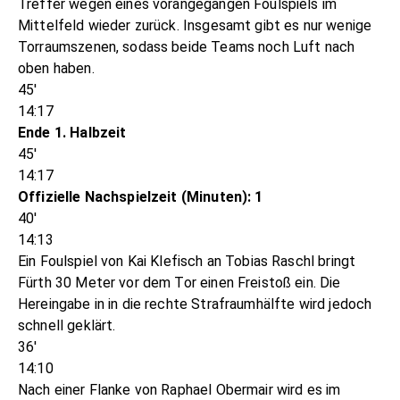
Treffer wegen eines vorangegangen Foulspiels im
Mittelfeld wieder zurück. Insgesamt gibt es nur wenige
Torraumszenen, sodass beide Teams noch Luft nach
oben haben.
45'
14:17
Ende 1. Halbzeit
45'
14:17
Offizielle Nachspielzeit (Minuten): 1
40'
14:13
Ein Foulspiel von Kai Klefisch an Tobias Raschl bringt
Fürth 30 Meter vor dem Tor einen Freistoß ein. Die
Hereingabe in in die rechte Strafraumhälfte wird jedoch
schnell geklärt.
36'
14:10
Nach einer Flanke von Raphael Obermair wird es im