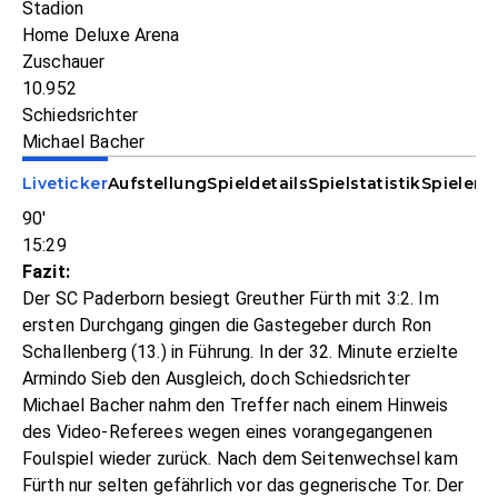
Stadion
Home Deluxe Arena
Zuschauer
10.952
Schiedsrichter
Michael Bacher
Liveticker
Aufstellung
Spieldetails
Spielstatistik
Spieler-S
90'
15:29
Fazit:
Der SC Paderborn besiegt Greuther Fürth mit 3:2. Im
ersten Durchgang gingen die Gastegeber durch Ron
Schallenberg (13.) in Führung. In der 32. Minute erzielte
Armindo Sieb den Ausgleich, doch Schiedsrichter
Michael Bacher nahm den Treffer nach einem Hinweis
des Video-Referees wegen eines vorangegangenen
Foulspiel wieder zurück. Nach dem Seitenwechsel kam
Fürth nur selten gefährlich vor das gegnerische Tor. Der