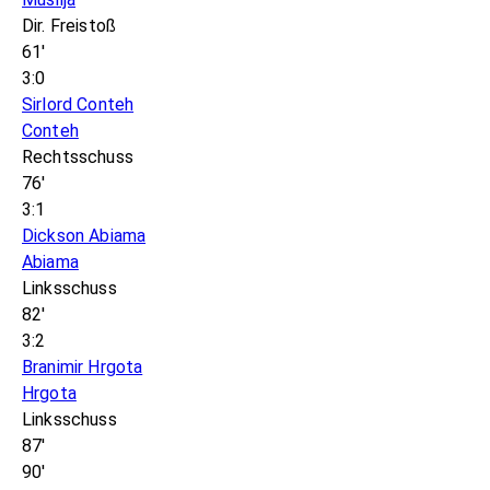
Dir. Freistoß
61'
3:0
Sirlord Conteh
Conteh
Rechtsschuss
76'
3:1
Dickson Abiama
Abiama
Linksschuss
82'
3:2
Branimir Hrgota
Hrgota
Linksschuss
87'
90'