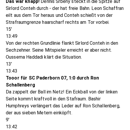
Das war knapp!
Dennis Srbeny steckt in die Spitze auf
Sirlord Conteh durch - der hat freie Bahn. Leon Schaffran
eilt aus dem Tor heraus und Conteh schießt von der
Strafraumgrenze haarscharf rechts am Tor vorbei.
15'
13:49
Von der rechten Grundlinie flankt Sirlord Conteh in den
Sechzehner. Seine Mitspieler erreicht er aber nicht.
Oussema Haddadi klärt die Situation.
13'
13:43
Tooor für SC Paderborn 07, 1:0 durch Ron
Schallenberg
Da zappelt der Ball im Netz! Ein Eckball von der linken
Seite kommt kraftvoll in den Stafraum. Bashir
Humphreys verlängert das Leder auf Ron Schallenberg,
der aus sieben Metern einköpft.
9'
13:42