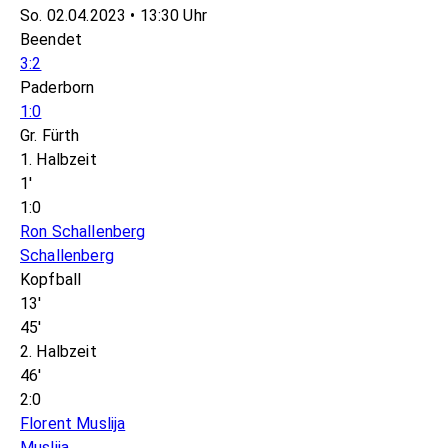
So. 02.04.2023 • 13:30 Uhr
Beendet
3:2
Paderborn
1:0
Gr. Fürth
1. Halbzeit
1'
1:0
Ron Schallenberg
Schallenberg
Kopfball
13'
45'
2. Halbzeit
46'
2:0
Florent Muslija
Muslija