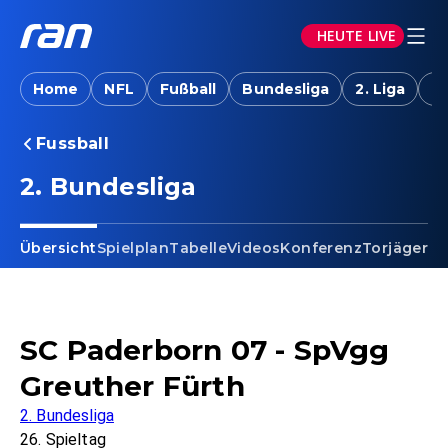
HEUTE LIVE
Home
NFL
Fußball
Bundesliga
2. Liga
T
Fussball
2. Bundesliga
Übersicht
Spielplan
Tabelle
Videos
Konferenz
Torjäger
Ta
SC Paderborn 07 - SpVgg
Greuther Fürth
2. Bundesliga
26. Spieltag