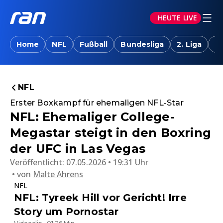
HEUTE LIVE
Home
NFL
Fußball
Bundesliga
2. Liga
T
NFL
Erster Boxkampf für ehemaligen NFL-Star
NFL: Ehemaliger College-
Megastar steigt in den Boxring
der UFC in Las Vegas
Veröffentlicht:
07.05.2026 • 19:31 Uhr
von
Malte Ahrens
NFL
NFL: Tyreek Hill vor Gericht! Irre
Story um Pornostar