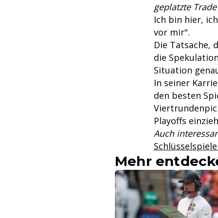
geplatzte Trade
Ich bin hier, ic
vor mir".
Die Tatsache, 
die Spekulatio
Situation gena
In seiner Karri
den besten Spie
Viertrundenpick
Playoffs einzie
Auch interessan
Schlüsselspiele
Mehr entdeck