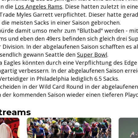
n die
Los Angeles Rams
. Diese hatten zuletzt in ei
rade Myles Garrett verpflichtet. Dieser hatte gera
 die meisten Sacks in einer Saison gebrochen.
würde damit umso mehr zum "Blutbad" werden - mit
ms und eben den 49ers befinden sich gleich drei Su
 Division. In der abgelaufenen Saison schafften es all
ussendlich gewann Seattle den
Super Bowl
.
ia Eagles könnten durch eine Verpflichtung des Edge
gartig verbessern. In der abgelaufenen Saison errei
erteidiger in Philadelphia lediglich 6.5 Sacks.
heiden in der Wild Card Round in der abgelaufenen
in der kommenden Saison wieder einen tieferen Play
streams