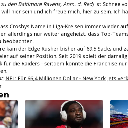
 zu den Baltimore Ravens, Anm. d. Red
) ist Schnee von
h will hier sein und ich freue mich, hier zu sein. Ich h
dass Crosbys Name in Liga-Kreisen immer wieder auf
nen allerdings nur weiter angeheizt, dass Top-Teams
u beobachten.
ere kam der Edge Rusher bisher auf 69.5 Sacks und zä
ler auf seiner Position. Seit 2019 spielt der damalig
 für die Raiders - seitdem konnte die Franchise nur 
hen.
t:
NFL: Für 66,4 Millionen Dollar - New York Jets ver
r
en