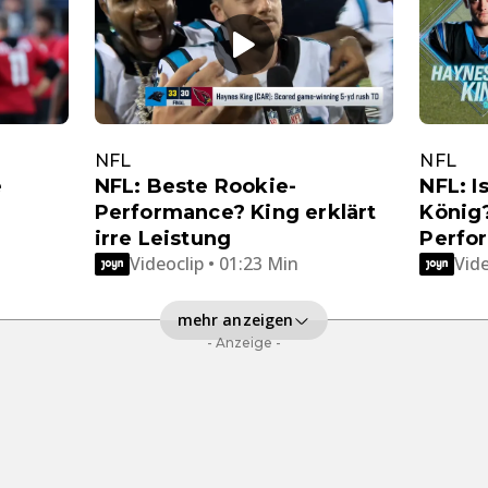
NFL
NFL
e
NFL: Beste Rookie-
NFL: I
Performance? King erklärt
König
irre Leistung
Perfo
Videoclip • 01:23 Min
Vide
mehr anzeigen
- Anzeige -