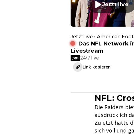
Jetzt live
Jetzt live • American Foot
Das NFL Network 
Livestream
24/7 live
Link kopieren
NFL: Cro
Die Raiders bie
ausdrücklich d
Zuletzt hatte 
sich voll und 