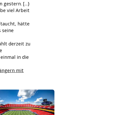
 gestern. [...}
abe viel Arbeit
taucht, hätte
 seine
hlt derzeit zu
e
einmal in die
längern mit