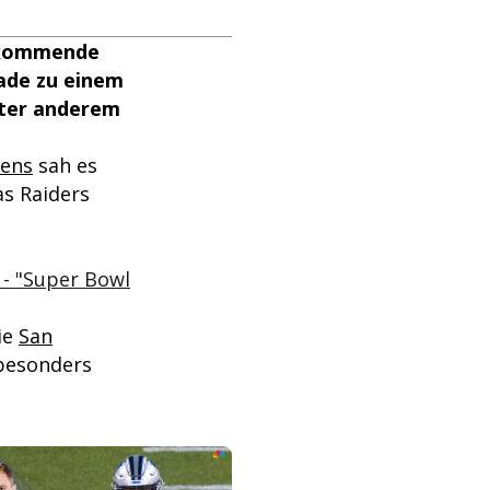
e kommende
rade zu einem
nter anderem
vens
sah es
as Raiders
 - "Super Bowl
ie
San
besonders