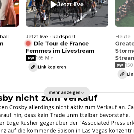
Jetzt live
ball
Jetzt live • Radsport
Heute, 
im
Die Tour de France
Greate
Femmes im Livestream
Storme
165 Min
Strea
150
Link kopieren
Lin
mehr anzeigen
sby nicht zum Verkauf
ten Crosby allerdings nicht aktiv zum Verkauf an. C
arauf hin, dass kein Trade unmittelbar bevorstehe.
der Edge Rusher gegenüber der "Associated Press erk
ganz auf die kommende Saison in Las Vegas konzentr