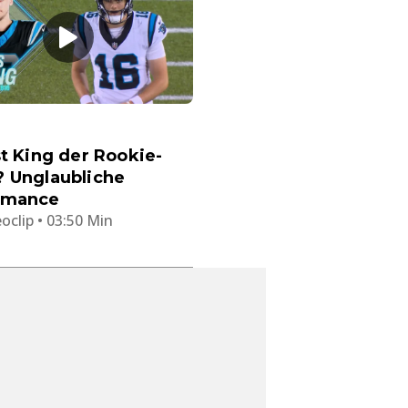
st King der Rookie-
? Unglaubliche
rmance
oclip • 03:50 Min