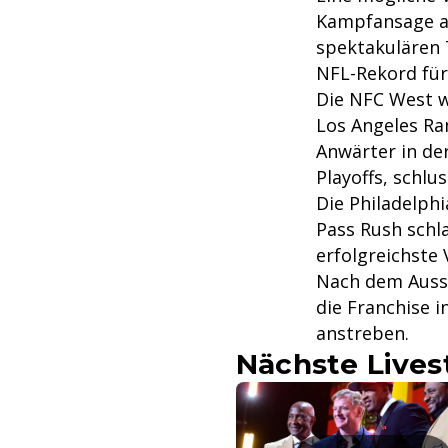
Kampfansage a
spektakulären T
NFL-Rekord für
Die NFC West 
Los Angeles Ra
Anwärter in der
Playoffs, schl
Die Philadelph
Pass Rush schla
erfolgreichste V
Nach dem Aussc
die Franchise 
anstreben.
Nächste Live