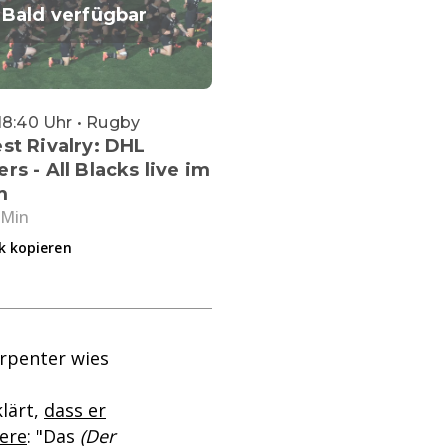
Bald verfügbar
18:40 Uhr • Rugby
st Rivalry: DHL
rs - All Blacks live im
m
 Min
k kopieren
arpenter wies
lärt,
dass er
iere
: "Das
(Der