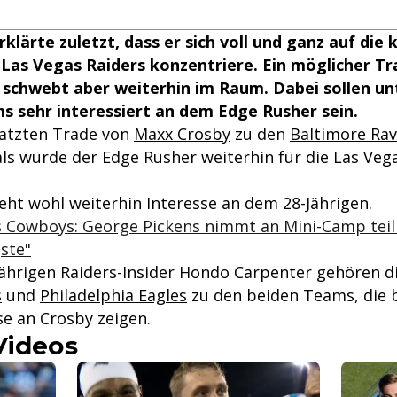
klärte zuletzt, dass er sich voll und ganz auf di
 Las Vegas Raiders konzentriere. Ein möglicher T
schwebt aber weiterhin im Raum. Dabei sollen u
 sehr interessiert an dem Edge Rusher sein.
atzten Trade von
Maxx Crosby
zu den
Baltimore Ra
als würde der Edge Rusher weiterhin für die Las Veg
eht wohl weiterhin Interesse an dem 28-Jährigen.
s Cowboys: George Pickens nimmt an Mini-Camp teil
ste"
ährigen Raiders-Insider Hondo Carpenter gehören d
s
und
Philadelphia Eagles
zu den beiden Teams, die 
se an Crosby zeigen.
Videos