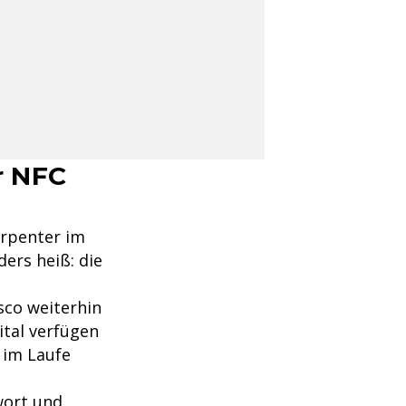
r NFC
Carpenter im
ers heiß: die
sco weiterhin
ital verfügen
 im Laufe
wort und