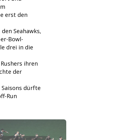
nem
de erst den
 den Seahawks,
per-Bowl-
e drei in die
 Rushers ihren
chte der
 Saisons dürfte
off-Run