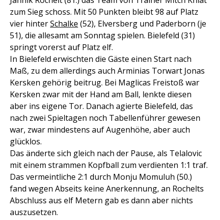
Jannik Rochelt (81.) das Team von Trainer Mitch Kniat
zum Sieg schoss. Mit 50 Punkten bleibt 98 auf Platz
vier hinter
Schalke
(52), Elversberg und Paderborn (je
51), die allesamt am Sonntag spielen. Bielefeld (31)
springt vorerst auf Platz elf.
In Bielefeld erwischten die Gäste einen Start nach
Maß, zu dem allerdings auch Arminias Torwart Jonas
Kersken gehörig beitrug. Bei Maglicas Freistoß war
Kersken zwar mit der Hand am Ball, lenkte diesen
aber ins eigene Tor. Danach agierte Bielefeld, das
nach zwei Spieltagen noch Tabellenführer gewesen
war, zwar mindestens auf Augenhöhe, aber auch
glücklos.
Das änderte sich gleich nach der Pause, als Telalovic
mit einem strammen Kopfball zum verdienten 1:1 traf.
Das vermeintliche 2:1 durch Monju Momuluh (50.)
fand wegen Abseits keine Anerkennung, an Rochelts
Abschluss aus elf Metern gab es dann aber nichts
auszusetzen.