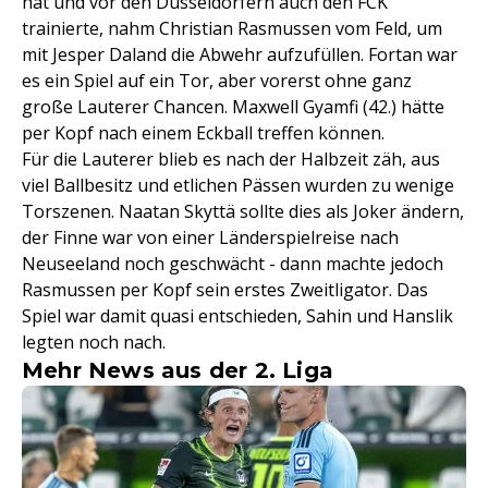
hat und vor den Düsseldorfern auch den FCK
trainierte, nahm Christian Rasmussen vom Feld, um
mit Jesper Daland die Abwehr aufzufüllen. Fortan war
es ein Spiel auf ein Tor, aber vorerst ohne ganz
große Lauterer Chancen. Maxwell Gyamfi (42.) hätte
per Kopf nach einem Eckball treffen können.
Für die Lauterer blieb es nach der Halbzeit zäh, aus
viel Ballbesitz und etlichen Pässen wurden zu wenige
Torszenen. Naatan Skyttä sollte dies als Joker ändern,
der Finne war von einer Länderspielreise nach
Neuseeland noch geschwächt - dann machte jedoch
Rasmussen per Kopf sein erstes Zweitligator. Das
Spiel war damit quasi entschieden, Sahin und Hanslik
legten noch nach.
Mehr News aus der 2. Liga