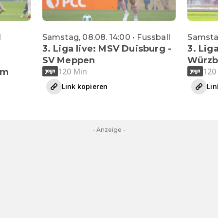
l
Samstag, 08.08. 14:00 • Fussball
Samstag
3. Liga live: MSV Duisburg -
3. Liga
SV Meppen
Würzb
120 Min
120
im
Link kopieren
Lin
- Anzeige -