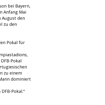
son bei Bayern,
rn Anfang Mai
n August den
l zu den
den Pokal für
ympiastadions,
n DFB-Pokal
rtugiesischen
hn zu einem
 Mann dominiert
 DFB-Pokal."