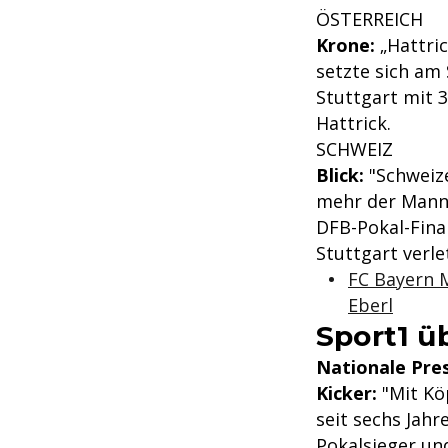
ÖSTERREICH
Krone:
„Hattric
setzte sich am
Stuttgart mit 
Hattrick.
SCHWEIZ
Blick:
"Schweize
mehr der Mann 
DFB-Pokal-Fina
Stuttgart verle
FC Bayern M
Eberl
Sport1 ü
Nationale Pre
Kicker:
"Mit Kö
seit sechs Jahr
Pokalsieger un