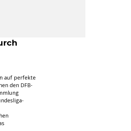
urch
n auf perfekte
hen den DFB-
ammlung
ndesliga-
chen
as