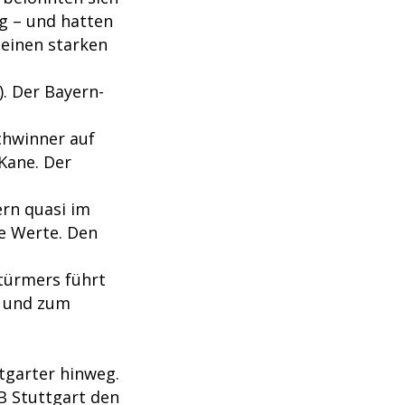
g – und hatten
seinen starken
. Der Bayern-
chwinner auf
Kane. Der
ern quasi im
he Werte. Den
Stürmers führt
e und zum
tgarter hinweg.
B Stuttgart den