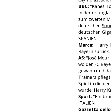
BBC:
"Kanes To
in der er ungla
zum zweiten Ma
deutschen
Sup
deutschen Giga
SPANIEN
Marca:
"Harry K
Bayern zurück.
AS:
"José Mouri
wo der FC Baye
gewann und dam
Trainers pfleg
Spiel in die d
wurde: Harry K
Sport:
"Ein bra
ITALIEN
Gazzetta dello