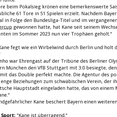
re beim Pokalsieg krönen eine bemerkenswerte Sai
ubliche 61 Tore in 51 Spielen erzielt. Nachdem Baye
l in Folge den Bundesliga-Titel und im vergangene
ercup
gewonnen hatte, hat Kane seit seinem Wechse
nten im Sommer 2023 nun vier Trophäen geholt."
ane fegt wie ein Wirbelwind durch Berlin und holt 
"
nho war Ehrengast auf der Tribüne des Berliner Ol
rn München den VfB Stuttgart mit 3:0 besiegte, de
it das Double perfekt machte. Die Agentur des po
t enge Beziehungen zum schwäbischen Verein, der i
eutsche Hauptstadt eingeladen hatte, das von einem
ane."
ndgefährlicher Kane beschert Bayern einen weiteren
 Sport:
"Kane ist überragend."