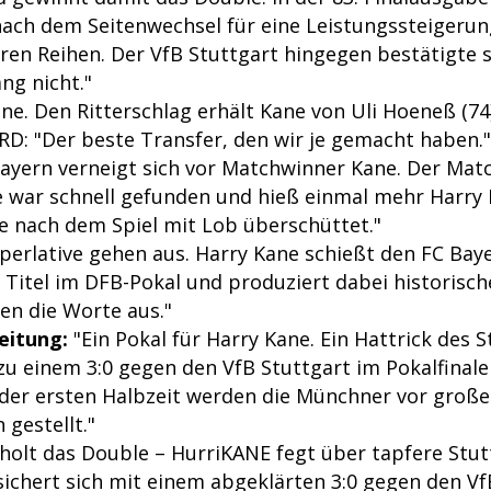
ach dem Seitenwechsel für eine Leistungssteigerun
hren Reihen. Der VfB Stuttgart hingegen bestätigte 
ng nicht."
e. Den Ritterschlag erhält Kane von Uli Hoeneß (74)
RD: "Der beste Transfer, den wir je gemacht haben."
ayern verneigt sich vor Matchwinner Kane. Der Mat
 war schnell gefunden und hieß einmal mehr Harry 
e nach dem Spiel mit Lob überschüttet."
perlative gehen aus. Harry Kane schießt den FC Bay
 Titel im DFB-Pokal und produziert dabei historisc
en die Worte aus."
eitung:
"Ein Pokal für Harry Kane. Ein Hattrick des 
zu einem 3:0 gegen den VfB Stuttgart im Pokalfinal
 der ersten Halbzeit werden die Münchner vor große
 gestellt."
holt das Double – HurriKANE fegt über tapfere Stut
sichert sich mit einem abgeklärten 3:0 gegen den Vf