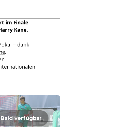
t im Finale
Harry Kane.
Pokal
– dank
ne
.
en
nternationalen
Bald verfügbar