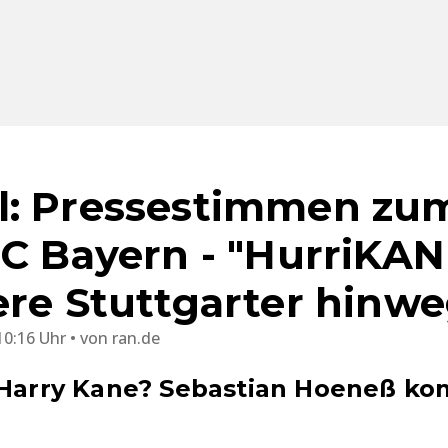
: Pressestimmen zum
FC Bayern - "HurriKAN
ere Stuttgarter hinwe
10:16 Uhr
von
ran.de
 Harry Kane? Sebastian Hoeneß ko