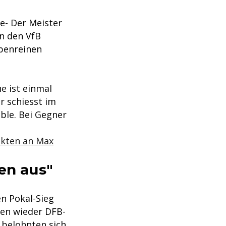
e- Der Meister
n den VfB
upenreinen
e ist einmal
 schiesst im
ble. Bei Gegner
nkten an Max
en aus"
n Pokal-Sieg
ren wieder DFB-
 belohnten sich