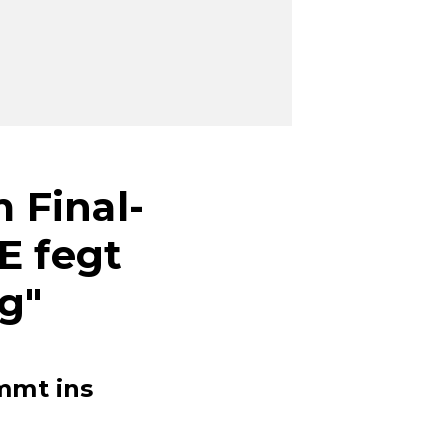
 Final-
E fegt
g"
mmt ins