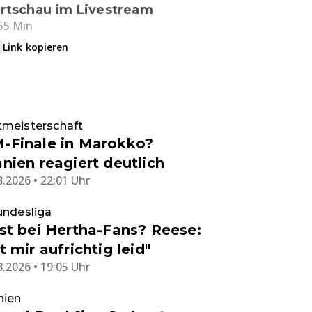
rtschau im Livestream
55 Min
Link kopieren
tmeisterschaft
-Finale in Marokko?
nien reagiert deutlich
8.2026 • 22:01 Uhr
undesliga
st bei Hertha-Fans? Reese:
t mir aufrichtig leid"
8.2026 • 19:05 Uhr
nien