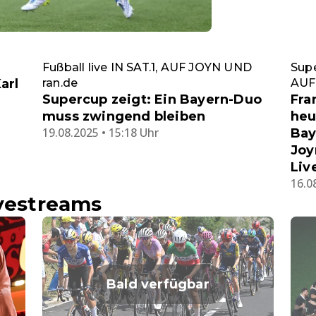
Fußball live IN SAT.1, AUF JOYN UND
Supe
arl
ran.de
AUF
Supercup zeigt: Ein Bayern-Duo
Fra
muss zwingend bleiben
heu
19.08.2025 • 15:18 Uhr
Bay
Joy
Liv
16.0
ivestreams
Bald verfügbar