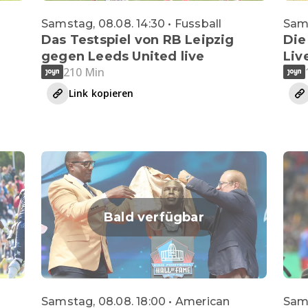
Samstag, 08.08. 14:30 • Fussball
Sams
Das Testspiel von RB Leipzig
Die
gegen Leeds United live
Liv
210 Min
Link kopieren
Bald verfügbar
Samstag, 08.08. 18:00 • American
Sams