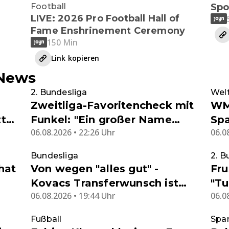
Football
Spo
LIVE: 2026 Pro Football Hall of
Fame Enshrinement Ceremony
150 Min
Link kopieren
-News
2. Bundesliga
Wel
Zweitliga-Favoritencheck mit
WM
zt
Funkel: "Ein großer Name
Spa
06.08.2026 • 22:26 Uhr
06.0
allein reicht nicht mehr aus"
Bundesliga
2. B
hat
Von wegen "alles gut" -
Fru
Kovacs Transferwunsch ist
"Tu
06.08.2026 • 19:44 Uhr
06.0
goldrichtig
Fußball
Spa