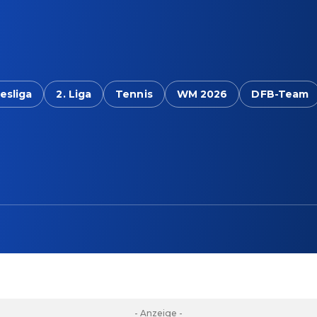
esliga
2. Liga
Tennis
WM 2026
DFB-Team
- Anzeige -