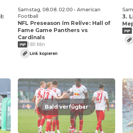
Samstag, 08.08. 02:00 • American
Sams
l:
Football
3. 
NFL Preseason im Relive: Hall of
Me
Fame Game Panthers vs
Cardinals
180 Min
Link kopieren
Bald verfügbar