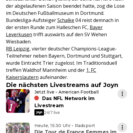
der abgelaufenen Saison beendet hatte, zog die Lose
im Deutschen Fußballmuseum in Dortmund.
Bundesliga-Aufsteiger
Schalke
04 reist demnach in
der ersten Runde zum Halleschen FC,
Bayer
Leverkusen
trifft auswärts auf den SV Wehen
Wiesbaden.
RB Leipzig
, vierter deutscher Champions-League-
Teilnehmer neben Bayern, Dortmund und Stuttgart,
wurde Eintracht Trier zugelost. Im Traditionsduell
treffen Waldhof Mannheim und der
1. FC
Kaiserslautern
aufeinander.
Die nächsten Livestreams auf Joyn
Jetzt live • American Football
Das NFL Network im
Livestream
24/7 live
Heute, 15:30 Uhr • Radsport
Die Tour de France Femmes im