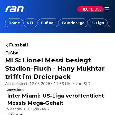
HEUTE LIVE
Home
NFL
Fußball
Bundesliga
2. Liga
T
Fussball
Fußball
MLS: Lionel Messi besiegt
Stadion-Fluch - Hany Mukhtar
trifft im Dreierpack
Aktualisiert:
18.05.2026 • 11:58 Uhr
von
SID
:newstime
Inter Miami: US-Liga veröffentlicht
Messis Mega-Gehalt
Videoclip • 01:08 Min • Ab 12