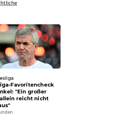
chtliche
esliga
liga-Favoritencheck
nkel: "Ein großer
llein reicht nicht
aus"
tunden