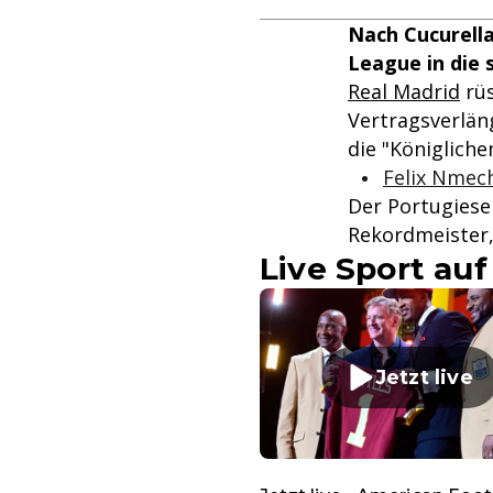
Nach Cucurella
League in die
Real Madrid
rüs
Vertragsverlän
die "Königlich
Felix Nmec
Der Portugiese
Rekordmeister,
Live Sport auf
Jetzt live