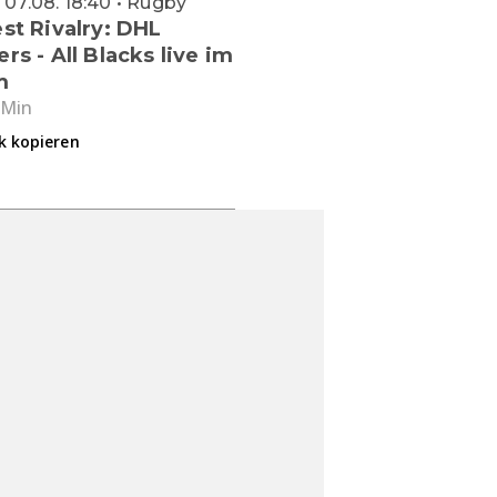
, 07.08. 18:40 • Rugby
st Rivalry: DHL
rs - All Blacks live im
m
 Min
k kopieren