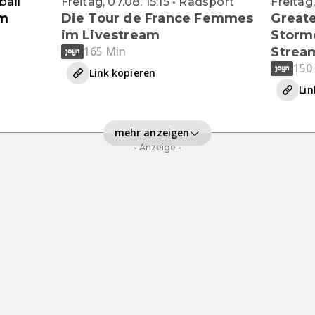
ball
Freitag, 07.08. 15:15 • Radsport
Freitag
im
Die Tour de France Femmes
Greate
im Livestream
Storme
165 Min
Strea
150
Link kopieren
Lin
mehr anzeigen
- Anzeige -