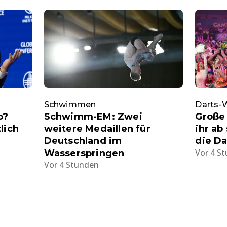
Schwimmen
Darts
o?
Schwimm-EM: Zwei
Große
lich
weitere Medaillen für
ihr ab
Deutschland im
die D
Vor 4 S
Wasserspringen
Vor 4 Stunden