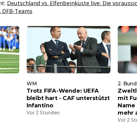
nt:
Deutschland vs. Elfenbeinküste live: Die voraussi
es DFB-Teams
WM
2. Bund
Trotz FIFA-Wende: UEFA
Zweit
bleibt hart - CAF unterstützt
mit Fu
Infantino
Name a
Vor 2 Stunden
mehr 
Vor 2 S