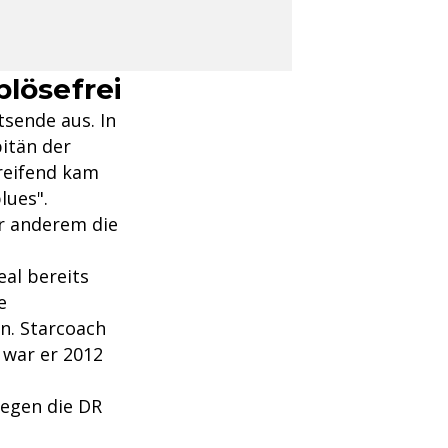
blösefrei
tsende aus. In
pitän der
reifend kam
lues".
er anderem die
al bereits
e
n. Starcoach
 war er 2012
gegen die DR