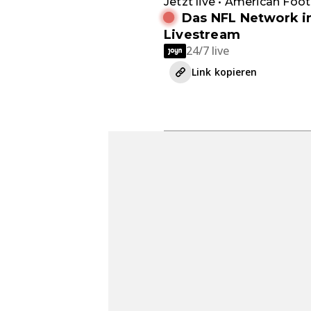
Jetzt live • American Foot
Das NFL Network 
Livestream
24/7 live
Link kopieren