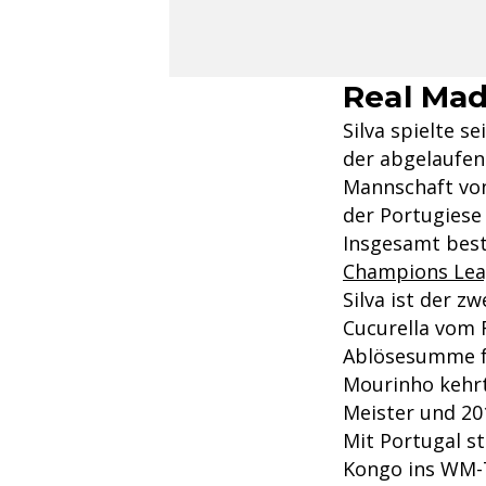
Real Mad
Silva spielte s
der abgelaufene
Mannschaft v
der Portugiese 
Insgesamt bestr
Champions Le
Silva ist der 
Cucurella vom F
Ablösesumme fü
Mourinho kehrt
Meister und 20
Mit Portugal s
Kongo ins WM-T