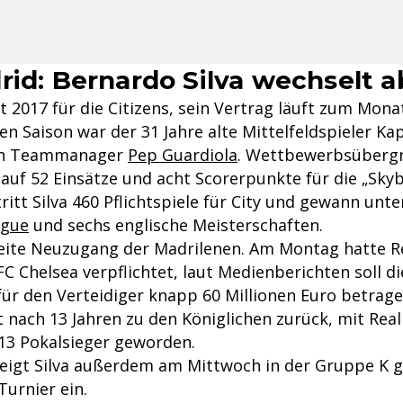
rid: Bernardo Silva wechselt a
eit 2017 für die Citizens, sein Vertrag läuft zum Mona
n Saison war der 31 Jahre alte Mittelfeldspieler Ka
on Teammanager
Pep Guardiola
. Wettbewerbsüberg
auf 52 Einsätze und acht Scorerpunkte für die „Skyb
itt Silva 460 Pflichtspiele für City und gewann unt
ague
und sechs englische Meisterschaften.
zweite Neuzugang der Madrilenen. Am Montag hatte Re
C Chelsea verpflichtet, laut Medienberichten soll di
r den Verteidiger knapp 60 Millionen Euro betrage
 nach 13 Jahren zu den Königlichen zurück, mit Real
13 Pokalsieger geworden.
teigt Silva außerdem am Mittwoch in der Gruppe K 
urnier ein.