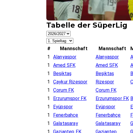
Tabelle der SüperLig
#
Mannschaft
Mannschaft
1
Alanyaspor
Alanyaspor
1
Amed SFK
Amed SFK
1
Beşiktaş
Beşiktaş
1
Çaykur Rizespor
Rizespor
1
Çorum FK
Çorum FK
1
Erzurumspor FK
Erzurumspor FK
B
1
Eyüpspor
Eyüpspor
1
Fenerbahçe
Fenerbahçe
1
Galatasaray
Galatasaray
1
Gaziantep FK
Gaziantep