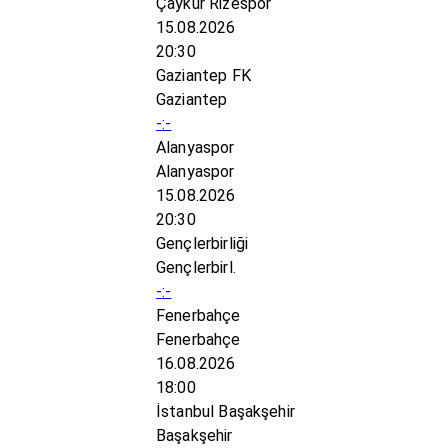
Çaykur Rizespor
15.08.2026
20:30
Gaziantep FK
Gaziantep
-:-
Alanyaspor
Alanyaspor
15.08.2026
20:30
Gençlerbirliği
Gençlerbirl.
-:-
Fenerbahçe
Fenerbahçe
16.08.2026
18:00
İstanbul Başakşehir
Başakşehir