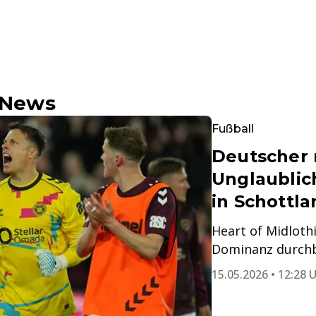
e News
Fußball
Deutscher 
Unglaublic
in Schottla
Heart of Midloth
Dominanz durchb
15.05.2026 • 12:28 