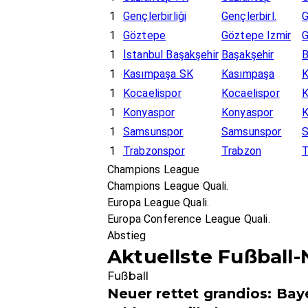
1
Gençlerbirliği
Gençlerbirl.
1
Göztepe
Göztepe Izmir
1
İstanbul Başakşehir
Başakşehir
1
Kasımpaşa SK
Kasımpaşa
1
Kocaelispor
Kocaelispor
1
Konyaspor
Konyaspor
1
Samsunspor
Samsunspor
1
Trabzonspor
Trabzon
Champions League
Champions League Quali.
Europa League Quali.
Europa Conference League Quali.
Abstieg
Aktuellste Fußball
Fußball
Neuer rettet grandios: Bay