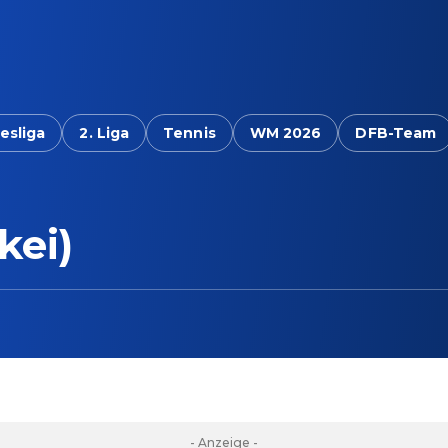
esliga
2. Liga
Tennis
WM 2026
DFB-Team
kei)
- Anzeige -