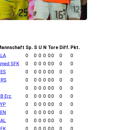
Mannschaft
Sp.
S
U
N
Tore
Diff.
Pkt.
ALA
0
0
0
0
0:0
0
0
Amed SFK
0
0
0
0
0:0
0
0
BES
0
0
0
0
0:0
0
0
ÇRS
0
0
0
0
0:0
0
0
0
0
0
0
0:0
0
0
B Erz.
0
0
0
0
0:0
0
0
EYP
0
0
0
0
0:0
0
0
FEN
0
0
0
0
0:0
0
0
GAL
0
0
0
0
0:0
0
0
GFK
0
0
0
0
0:0
0
0