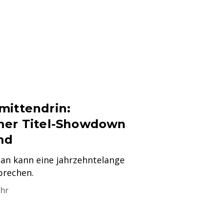
mittendrin:
her Titel-Showdown
nd
ian kann eine jahrzehntelange
rechen.
Uhr