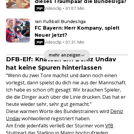
dieses Traumpaar die Bundesliga?
Videoclip • 01:07 Min
ran Fußball Bundesliga
FC Bayern: Herr Kompany, spielt
Neuer jetzt?
Videoclip • 01:31 Min
mehr anzeigen
DFB-Elf: Knatsch um Deniz Undav
hat keine Spuren hinterlassen
"Wenn du zwei Tore machst und dann noch einen
vorlegst, dann spielst du dich nie aus der Mannschaft.
Ich habe es schon oft gesagt: Wir brauchen Spieler,
die die Dinger auch über die Linie drücken. Das hat er
heute wieder sehr, sehr gut gemacht."
Diese warmen Worte des Bundestrainers wird
Deniz
Undav
wohlwollend registriert haben.
Am Ende jedenfalls verließ der Stürmer vom
VfB
Stuttgart
das Stadion in Mainz hochzufrieden.