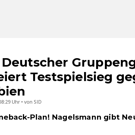
 Deutscher Gruppen
eiert Testspielsieg g
bien
08:29 Uhr
von
SID
eback-Plan! Nagelsmann gibt Ne