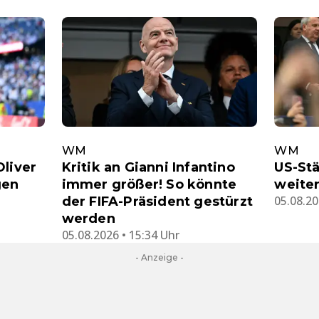
WM
WM
Oliver
Kritik an Gianni Infantino
US-St
gen
immer größer! So könnte
weiter
05.08.20
der FIFA-Präsident gestürzt
werden
05.08.2026 • 15:34 Uhr
- Anzeige -