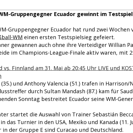
WM-Gruppengegner Ecuador gewinnt im Testspiel
WM-Gruppengegner Ecuador hat rund zwei Wochen 
ßball-WM
einen ersten Testspielsieg gefeiert.
ner gewannen auch ohne ihre Verteidiger Willian P
eide im Champions-League-Finale aktiv waren, mit 2:
d vs. Finnland am 31. Mai ab 20:45 Uhr LIVE und K
m
(35.) und Anthony Valencia (51.) trafen in Harrison
lusstreffer durch Sultan Mandash (87.) kam für Saud
enden Sonntag bestreitet Ecuador seine WM-Gene
ter startet die Auswahl von Trainer Sebastián Becc
in das Turnier in den USA, Mexiko und Kanada (11. Juni
 in der Gruppe E sind Curacao und Deutschland.