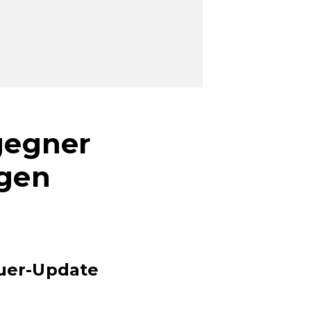
gegner
egen
uer-Update