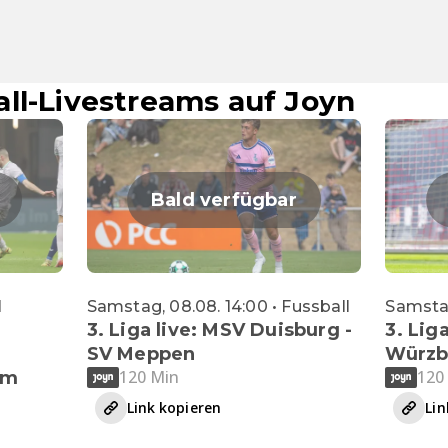
ll-Livestreams auf Joyn
Bald verfügbar
l
Samstag, 08.08. 14:00 • Fussball
Samstag
3. Liga live: MSV Duisburg -
3. Liga
SV Meppen
Würzb
120 Min
120
im
Link kopieren
Lin