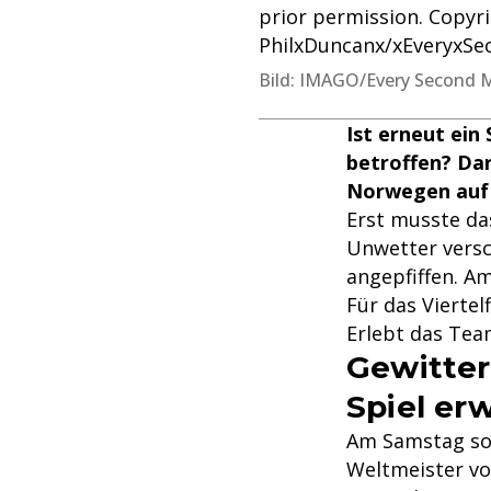
prior permission. Copy
PhilxDuncanx/xEveryxSe
Bild: IMAGO/Every Second 
Ist erneut ein
betroffen? Dar
Norwegen auf 
Erst musste da
Unwetter versc
angepfiffen. A
Für das Viertel
Erlebt das Te
Gewitter
Spiel er
Am Samstag sol
Weltmeister vo