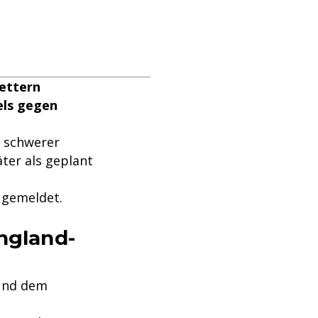
wettern
els gegen
d schwerer
ter als geplant
 gemeldet.
ngland-
 und dem