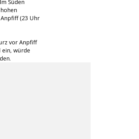
 Im Süden
r hohen
Anpfiff (23 Uhr
rz vor Anpfiff
l ein, würde
den.