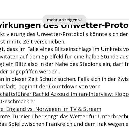
mehr anzeigen
irkungen des Unwetter-Proto
Aktivierung des Unwetter-Protokolls könnte sich der 
estimmte Zeit verschieben.
t, dass im Falle eines Blitzeinschlags im Umkreis v
ivitäten auf dem Spielfeld für eine halbe Stunde au
t ein Blitz also in der Nähe des Stadions ein, darf 
der angepfiffen werden.
n in dieser Zeit Schutz suchen. Falls sich in der Zwi
 entlädt, beginnt der Countdown von vorn.
häftsführer Rachid Azzouzi im ran-Interview: Klop
s Geschmäckle"
ve: England vs. Norwegen im TV & Stream
mte Turnier über sorgt das Wetter für Unterbrech
das Spiel zwischen Frankreich und dem Irak wegen 