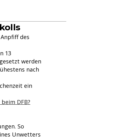
kolls
Anpfiff des
on 13
sgesetzt werden
frühestens nach
schenzeit ein
p beim DFB?
ungen. So
eines Unwetters