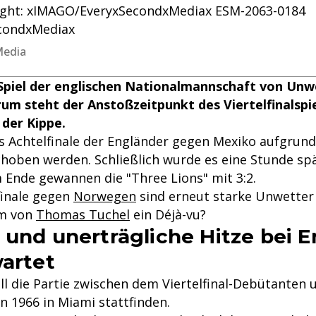
right: xIMAGO/EveryxSecondxMediax ESM-2063-0184
condxMediax
Media
 Spiel der englischen Nationalmannschaft von Un
um steht der Anstoßzeitpunkt des Viertelfinalspi
der Kippe.
s Achtelfinale der Engländer gegen Mexiko aufgrun
hoben werden. Schließlich wurde es eine Stunde spä
m Ende gewannen die "Three Lions" mit 3:2.
finale gegen
Norwegen
sind erneut starke Unwetter
am von
Thomas Tuchel
ein Déjà-vu?
 und unerträgliche Hitze bei E
wartet
l die Partie zwischen dem Viertelfinal-Debütanten
n 1966 in Miami stattfinden.