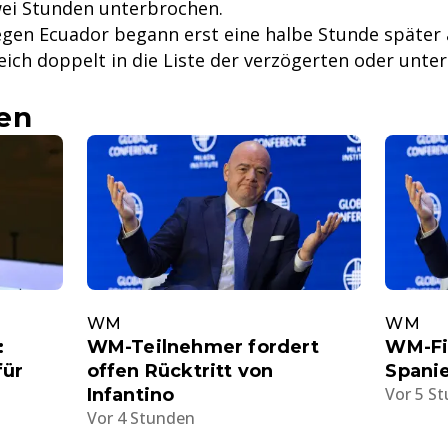
wei Stunden unterbrochen.
gen Ecuador begann erst eine halbe Stunde später 
eich doppelt in die Liste der verzögerten oder unt
?
en
WM
WM
:
WM-Teilnehmer fordert
WM-Fi
für
offen Rücktritt von
Spanie
Vor 5 S
Infantino
Vor 4 Stunden