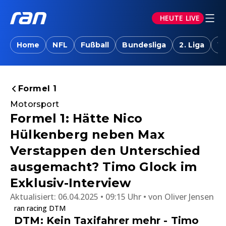
HEUTE LIVE
Home
NFL
Fußball
Bundesliga
2. Liga
W
Formel 1
Motorsport
Formel 1: Hätte Nico
Hülkenberg neben Max
Verstappen den Unterschied
ausgemacht? Timo Glock im
Exklusiv-Interview
Aktualisiert:
06.04.2025 • 09:15 Uhr
von
Oliver Jensen
ran racing DTM
DTM: Kein Taxifahrer mehr - Timo