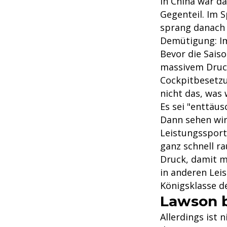
In China war d
Gegenteil. Im S
sprang danach 
Demütigung: Im
Bevor die Sais
massivem Druck
Cockpitbesetzun
nicht das, was 
Es sei "enttäu
Dann sehen wir 
Leistungssport.
ganz schnell ra
Druck, damit m
in anderen Leis
Königsklasse 
Lawson b
Allerdings ist 