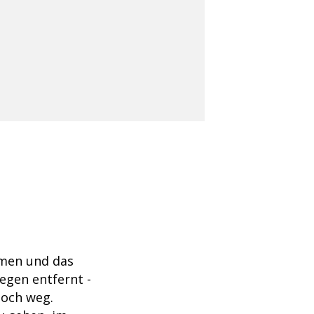
men und das
gen entfernt -
noch weg.