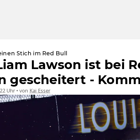
inen Stich im Red Bull
Liam Lawson ist bei R
on gescheitert - Kom
:22 Uhr
von
Kai Esser