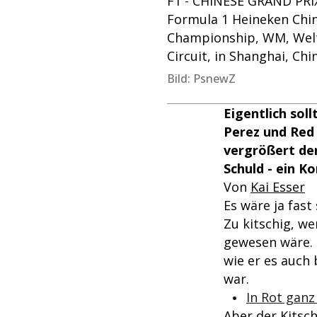
F1 - CHINESE GRAND PRIX
Formula 1 Heineken Chin
Championship, WM, Weltm
Circuit, in Shanghai, C
Bild: PsnewZ
Eigentlich sol
Perez und Red 
vergrößert der
Schuld - ein 
Von
Kai Esser
Es wäre ja fast
Zu kitschig, w
gewesen wäre. S
wie er es auch
war.
In Rot ganz
Aber der Kitsc