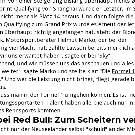
ann von einer Steigerung bislang überhaupt nichts z
print-Qualifying von Shanghai wurde er Letzter, im 
nicht mehr als Platz 14 heraus. Und dann folgte die
 Qualifying zum Grand Prix wurde es erneut der letz
on überhaupt richtig angefangen hat, steht der Blo
. Motorsportberater Helmut Marko, der bei der
g viel Macht hat, zählte Lawson bereits merklich an
wir uns erwartet haben", sagte er bei "Sky".
schend, und wir müssen uns das anschauen und alles 
weiter", sagte Marko und stellte klar: "Die
Formel 1
" Und wer die Leistung nicht bringt, fliegt gerade b
us.
uss man in der Formel 1 umgehen können. Es ist nic
tungssportarten. Talent haben alle, die auch nur in
des Rennsports kommen.
ei Red Bull: Zum Scheitern ver
nicht nur der Neuseeländer selbst "schuld" an der M