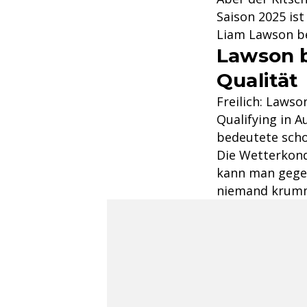
Saison 2025 ist
Liam Lawson bei
Lawson be
Qualität
Freilich: Lawso
Qualifying in A
bedeutete scho
Die Wetterkond
kann man geg
niemand krum