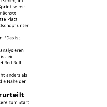
u sehen, im
Sprint selbst
 nächste
te Platz.
ndschopf unter
. "Das ist
analysieren.
ist ein
ei Red Bull
ht anders als
 die Nähe der
urteilt
isere zum Start