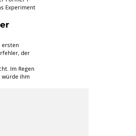
Das Experiment
der
m ersten
rfehler, der
cht. Im Regen
as würde ihm