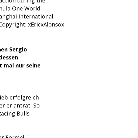
action during the
rmula One World
nghai International
opyright: xEricxAlonsox
hen Sergio
tdessen
t mal nur seine
eb erfolgreich
er er antrat. So
acing Bulls
er Formel-1-