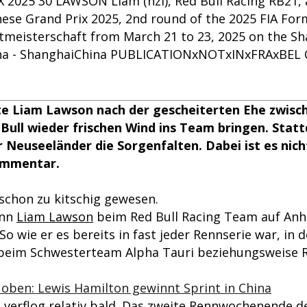
 2025 30 LAWSON Liam (nzl), Red Bull Racing RB21, 
ese Grand Prix 2025, 2nd round of the 2025 FIA Fo
eisterschaft from March 21 to 23, 2025 on the Sha
hina - ShanghaiChina PUBLICATIONxNOTxINxFRAxBEL C
lte Liam Lawson nach der gescheiterten Ehe zwisc
Bull wieder frischen Wind ins Team bringen. Stat
 Neuseeländer die Sorgenfalten. Dabei ist es nich
Kommentar.
 schon zu kitschig gewesen.
enn
Liam Lawson
beim Red Bull Racing Team auf Anhi
o wie er es bereits in fast jeder Rennserie war, in d
 beim Schwesterteam Alpha Tauri beziehungsweise R
 oben: Lewis Hamilton gewinnt Sprint in China
h verflog relativ bald. Das zweite Rennwochenende d