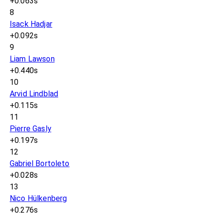
+0.063s
8
Isack Hadjar
+0.092s
9
Liam Lawson
+0.440s
10
Arvid Lindblad
+0.115s
11
Pierre Gasly
+0.197s
12
Gabriel Bortoleto
+0.028s
13
Nico Hülkenberg
+0.276s