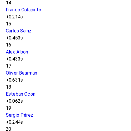
14
Franco Colapinto
+0.214s
15
Carlos Sainz
+0.453s
16
Alex Albon
+0.433s
17
Oliver Bearman
+0.631s
18
Esteban Ocon
+0.062s
19
Sergio Pérez
+0.244s
20