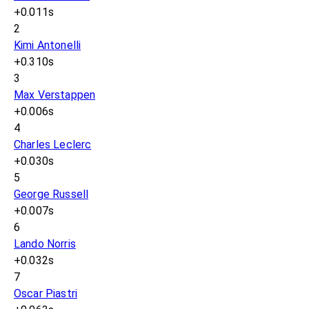
+0.011s
2
Kimi Antonelli
+0.310s
3
Max Verstappen
+0.006s
4
Charles Leclerc
+0.030s
5
George Russell
+0.007s
6
Lando Norris
+0.032s
7
Oscar Piastri