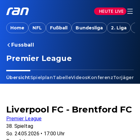
HEUTE LIVE
Home
NFL
Fußball
Bundesliga
2. Liga
T
Fussball
Premier League
Übersicht
Spielplan
Tabelle
Videos
Konferenz
Torjäger
Ta
Liverpool FC - Brentford FC
Premier League
38. Spieltag
So. 24.05.2026 • 17:00 Uhr