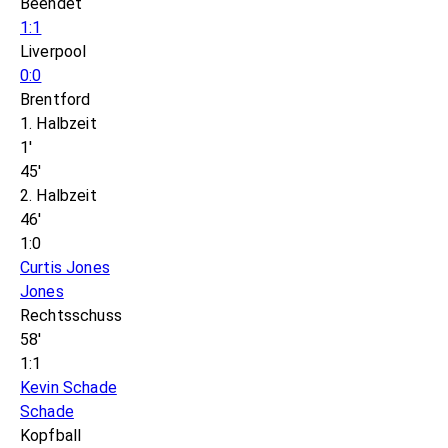
Beendet
1:1
Liverpool
0:0
Brentford
1. Halbzeit
1'
45'
2. Halbzeit
46'
1:0
Curtis Jones
Jones
Rechtsschuss
58'
1:1
Kevin Schade
Schade
Kopfball