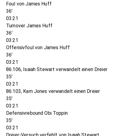
Foul von James Huff
36'
03:21
Turnover James Huff
36'
03:21
Offensivfoul von James Huff
36'
03:21
86:106, Isaiah Stewart verwandelt einen Dreier
35'
03:21
86:103, Kam Jones verwandelt einen Dreier
35'
03:21
Defensivrebound Obi Toppin
35'
03:21
Dreier-Versuch verfehlt von Isaiah Stewart