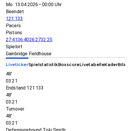
Mo. 13.04.2026 • 00:00 Uhr
Beendet
121:133
Pacers
Pistons
27:41
36:40
26:27
32:25
Spielort
Gainbridge Fieldhouse
Liveticker
Spielstatistik
Boxscore
Livetabelle
Kader
Bilan
48'
03:21
Endstand 121:133
48'
03:21
Turnover
48'
03:21
Defensivrebound Tolu Smith