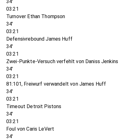
34'
03:21
Turnover Ethan Thompson
34'
03:21
Defensivrebound James Huff
34'
03:21
Zwei-Punkte-Versuch verfehlt von Daniss Jenkins
34'
03:21
81:101, Freiwurf verwandelt von James Huff
34'
03:21
Timeout Detroit Pistons
34'
03:21
Foul von Caris LeVert
34'