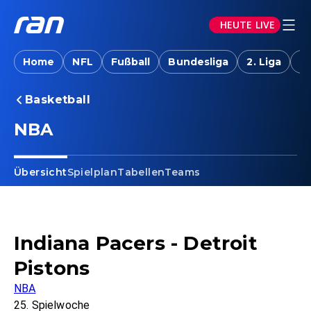
HEUTE LIVE
Home
NFL
Fußball
Bundesliga
2. Liga
T
Basketball
NBA
Übersicht
Spielplan
Tabellen
Teams
Indiana Pacers - Detroit
Pistons
NBA
25. Spielwoche