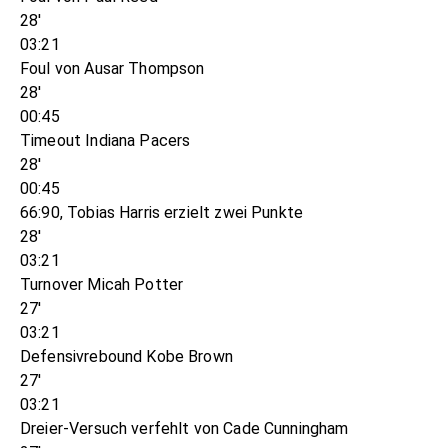
28'
03:21
Foul von Ausar Thompson
28'
00:45
Timeout Indiana Pacers
28'
00:45
66:90, Tobias Harris erzielt zwei Punkte
28'
03:21
Turnover Micah Potter
27'
03:21
Defensivrebound Kobe Brown
27'
03:21
Dreier-Versuch verfehlt von Cade Cunningham