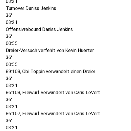
03:21
Turnover Daniss Jenkins
36'
03:21
Offensivrebound Daniss Jenkins
36'
00:55
Dreier-Versuch verfehlt von Kevin Huerter
36'
00:55
89:108, Obi Toppin verwandelt einen Dreier
36'
03:21
86:108, Freiwurf verwandelt von Caris LeVert
36'
03:21
86:107, Freiwurf verwandelt von Caris LeVert
36'
03:21